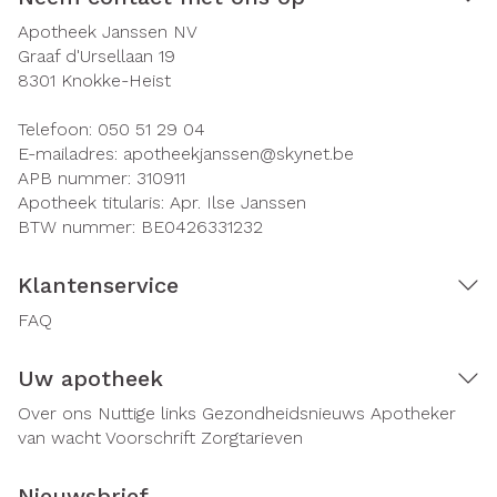
Apotheek Janssen NV
Graaf d'Ursellaan 19
8301
Knokke-Heist
Telefoon:
050 51 29 04
E-mailadres:
apotheekjanssen@
skynet.be
APB nummer:
310911
Apotheek titularis:
Apr. Ilse Janssen
BTW nummer:
BE0426331232
Klantenservice
FAQ
Uw apotheek
Over ons
Nuttige links
Gezondheidsnieuws
Apotheker
van wacht
Voorschrift
Zorgtarieven
Nieuwsbrief