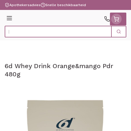
Ga naar de inhoud
Apothekersadvies
Snelle beschikbaarheid
Menu
Zoek
Product, merk, categorie...
6d Whey Drink Orange&mango Pdr
480g