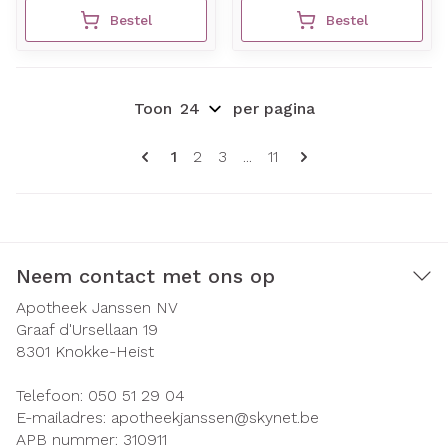
Bestel
Bestel
Toon
per pagina
Pagina's
U lees momenteel pagina
Pagina
Pagina
Pagina
1
2
3
...
11
Neem contact met ons op
Apotheek Janssen NV
Graaf d'Ursellaan 19
8301
Knokke-Heist
Telefoon:
050 51 29 04
E-mailadres:
apotheekjanssen@
skynet.be
APB nummer:
310911