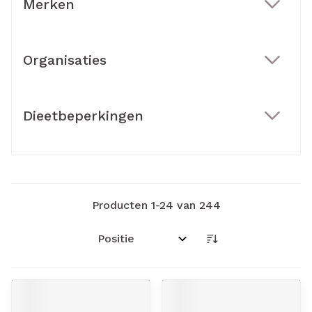
Merken
filter
Organisaties
filter
Dieetbeperkingen
filter
Producten
1
-
24
van
244
Sorteer op: