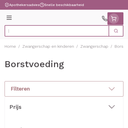
Ga naar de inhoud
Apothekersadvies
Snelle beschikbaarheid
Menu
Zoek
Product, merk, categorie...
Home
/
Zwangerschap en kinderen
/
Zwangerschap
/
Borstv
Borstvoeding
Filteren
Doorgaan naar productlijst
Prijs
filter