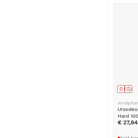
Genees
Op 
Amdipha
Ursodeo
Hard 10
€ 27,94
Niet be