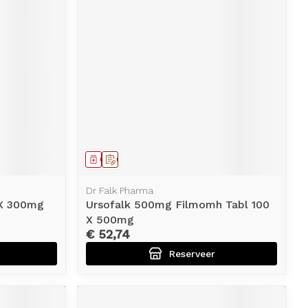
erende
Parfums en
geurproducten
Geneesmiddel
Op voorschrift
Dr Falk Pharma
 X 300mg
Ursofalk 500mg Filmomh Tabl 100
CBD
X 500mg
€ 52,74
Reserveer