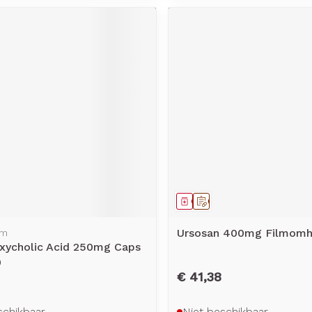
middel
voorschrift
Geneesmiddel
Op voorschrift
Ursosan 400mg Filmomh 
rm
xycholic Acid 250mg Caps
0
€ 41,38
schikbaar
Niet beschikbaar