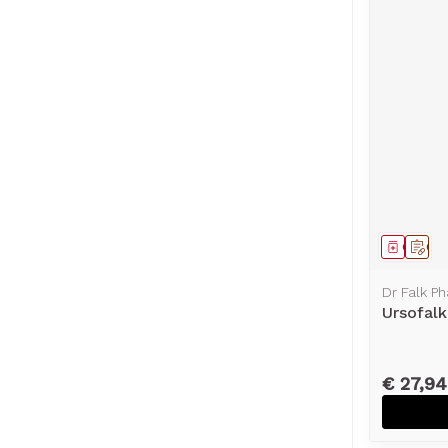
Genees
Op 
Dr Falk P
Ursofal
€ 27,94