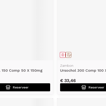
rging
Supplementen
Insectenw
middelen
n
Mondmaskers
issen
-
id
d
middel
voorschrift
Geneesmiddel
Op voorschrift
Zambon
l 150 Comp 50 X 150mg
Ursochol 300 Comp 100
Zelfbruiner
Scheren
€ 33,46
Reserveer
Reserveer