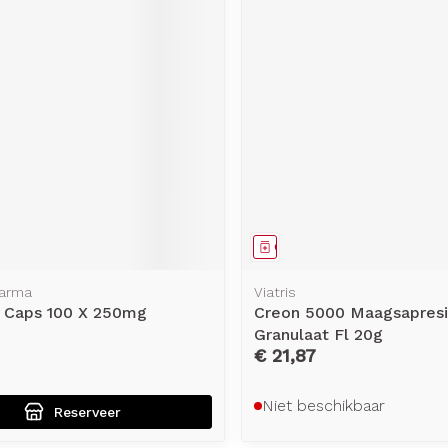
middel
voorschrift
Geneesmiddel
harma
Viatris
k Caps 100 X 250mg
Creon 5000 Maagsapresi
Granulaat Fl 20g
€ 21,87
Niet beschikbaar
Reserveer