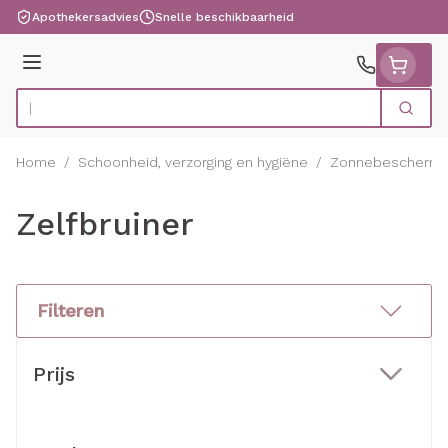
Ga naar de inhoud
Apothekersadvies
Snelle beschikbaarheid
Menu
Zoek
Product, merk, categorie...
Home
/
Schoonheid, verzorging en hygiëne
/
Zonnebeschermi
Zelfbruiner
Filteren
Doorgaan naar productlijst
Prijs
filter