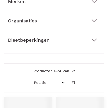
Merken
filter
Organisaties
filter
Dieetbeperkingen
filter
Producten
1
-
24
van
52
Sorteer op: