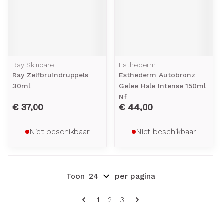
Ray Skincare
Esthederm
Ray Zelfbruindruppels
Esthederm Autobronz
30ml
Gelee Hale Intense 150ml
Nf
€ 37,00
€ 44,00
Niet beschikbaar
Niet beschikbaar
Toon
per pagina
Pagina's
U lees momenteel pagina
Pagina
Pagina
1
2
3