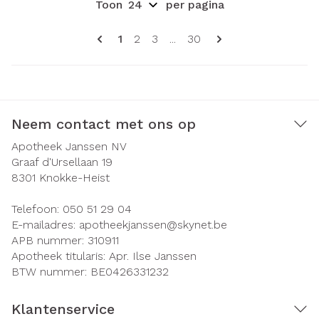
Toon
per pagina
Pagina's
U lees momenteel pagina
Pagina
Pagina
Pagina
1
2
3
...
30
Neem contact met ons op
Apotheek Janssen NV
Graaf d'Ursellaan 19
8301
Knokke-Heist
Telefoon:
050 51 29 04
E-mailadres:
apotheekjanssen@
skynet.be
APB nummer:
310911
Apotheek titularis:
Apr. Ilse Janssen
BTW nummer:
BE0426331232
Klantenservice