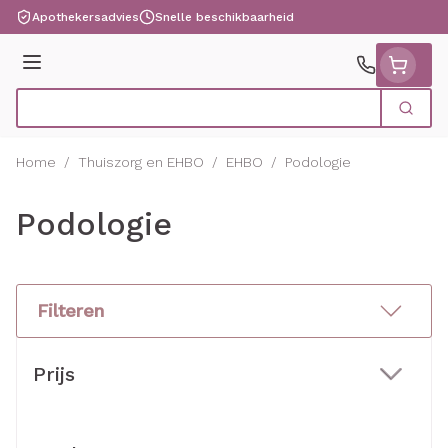
Ga naar de inhoud
Apothekersadvies
Snelle beschikbaarheid
Menu
Zoek
Product, merk, categorie...
Home
/
Thuiszorg en EHBO
/
EHBO
/
Podologie
Podologie
Filteren
Doorgaan naar productlijst
Prijs
filter