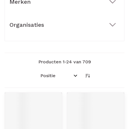
Merken
filter
Organisaties
filter
Producten
1
-
24
van
709
Sorteer op: