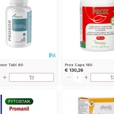
Toon meer
rging
Supplementen
Insectenw
middelen
n
Mondmaskers
issen
-
id
d
osor Tabl 60
Prox Caps 180
€ 130,26
Aantal
Zelfbruiner
Scheren