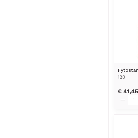
Fytosta
120
€ 41,45
Aantal