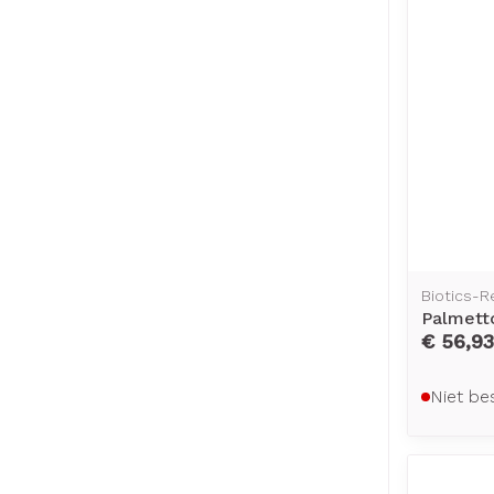
Biotics-R
Palmetto
€ 56,93
Niet be