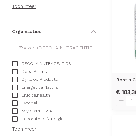
Creme, gel en 
Toon meer
Aerosol access
Blaren
Zuurstof
Eelt
Ademhalingsst
Eksteroog - li
Organisaties
filter
Toon meer
Spieren en ge
DECOLA NUTRACEUTICS
Specifiek voo
Naalden en sp
Deba Pharma
Infecties
Lichaamsverzo
Bentis C
Dynarop Products
Spuiten
Deodorant
Energetica Natura
€ 103,3
Oplossing voor 
Erudite.health
Gezichtsverzor
Aantal
Luizen
Fytobell
Naalden
Keypharm BVBA
Naalden voor i
Laboratoire Nutergia
Diagnostica
pennaalden
Toon meer
Toon meer