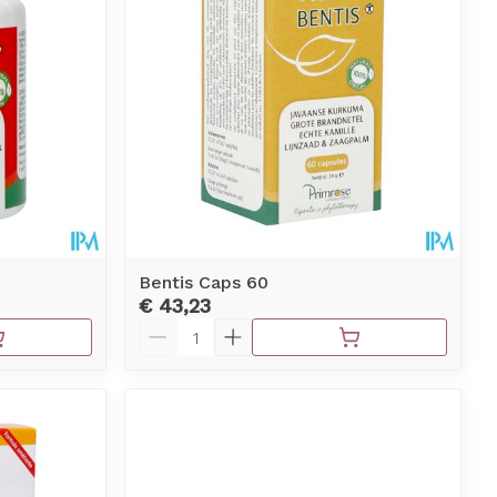
erende
Parfums en
geurproducten
Bentis Caps 60
€ 43,23
Aantal
CBD