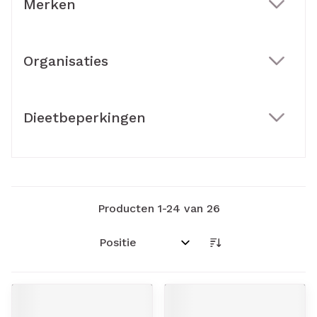
Merken
filter
Organisaties
filter
Dieetbeperkingen
filter
Producten
1
-
24
van
26
Sorteer op: