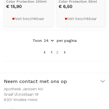
Color Protection 200ml
Color Protection 50ml
€ 15,90
€ 6,50
Niet beschikbaar
Niet beschikbaar
Toon
per pagina
Pagina's
U lees momenteel pagina
Pagina
1
2
Neem contact met ons op
Apotheek Janssen NV
Graaf d'Ursellaan 19
8301
Knokke-Heist