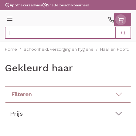
Ga naar de inhoud
Apothekersadvies
Snelle beschikbaarheid
Menu
Zoek
Product, merk, categorie...
Home
/
Schoonheid, verzorging en hygiëne
/
Haar en Hoofd
/
Gekleurd haar
Filteren
Doorgaan naar productlijst
Prijs
filter