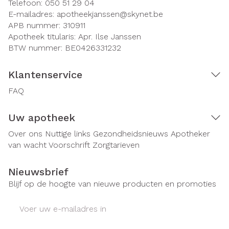
Telefoon:
050 51 29 04
E-mailadres:
apotheekjanssen@
skynet.be
APB nummer:
310911
Apotheek titularis:
Apr. Ilse Janssen
BTW nummer:
BE0426331232
Klantenservice
FAQ
Uw apotheek
Over ons
Nuttige links
Gezondheidsnieuws
Apotheker
van wacht
Voorschrift
Zorgtarieven
Nieuwsbrief
Blijf op de hoogte van nieuwe producten en promoties
E-mail adres