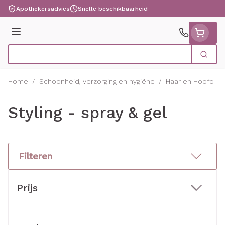
Ga naar de inhoud
Apothekersadvies
Snelle beschikbaarheid
Menu
Zoek
Product, merk, categorie...
Home
/
Schoonheid, verzorging en hygiëne
/
Haar en Hoofd
/
Styling - spray & gel
Filteren
Doorgaan naar productlijst
Prijs
filter