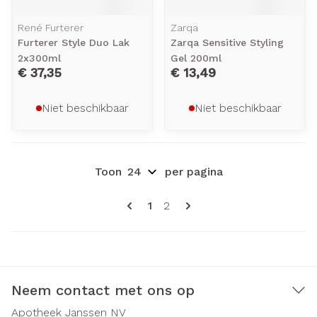
René Furterer
Zarqa
Furterer Style Duo Lak
Zarqa Sensitive Styling
2x300ml
Gel 200ml
€ 37,35
€ 13,49
Niet beschikbaar
Niet beschikbaar
Toon
per pagina
Pagina's
U lees momenteel pagina
Pagina
1
2
Neem contact met ons op
Apotheek Janssen NV