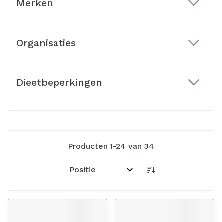
Merken
filter
Organisaties
filter
Dieetbeperkingen
filter
Producten
1
-
24
van
34
Sorteer op: