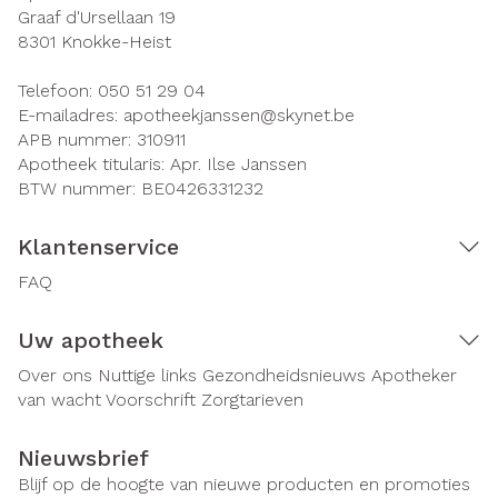
Graaf d'Ursellaan 19
8301
Knokke-Heist
Telefoon:
050 51 29 04
E-mailadres:
apotheekjanssen@
skynet.be
APB nummer:
310911
Apotheek titularis:
Apr. Ilse Janssen
BTW nummer:
BE0426331232
Klantenservice
FAQ
Uw apotheek
Over ons
Nuttige links
Gezondheidsnieuws
Apotheker
van wacht
Voorschrift
Zorgtarieven
Nieuwsbrief
Blijf op de hoogte van nieuwe producten en promoties