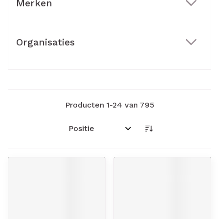
Merken
filter
Organisaties
filter
Producten
1
-
24
van
795
Sorteer op: