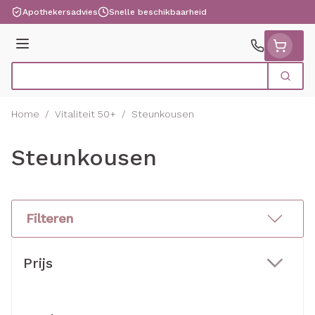
Ga naar de inhoud
Apothekersadvies
Snelle beschikbaarheid
Menu
Zoek
Product, merk, categorie...
Home
/
Vitaliteit 50+
/
Steunkousen
Steunkousen
Filteren
Doorgaan naar productlijst
Prijs
filter