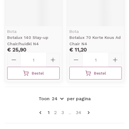
Bota
Bota
Botalux 140 Stay-up
Botalux 70 Korte Kous Ad
Chair/huidkl N4
Chair N4
€ 25,90
€ 11,20
Aantal
Aantal
Bestel
Bestel
Toon
per pagina
Pagina's
U lees momenteel pagina
Pagina
Pagina
Pagina
1
2
3
...
34