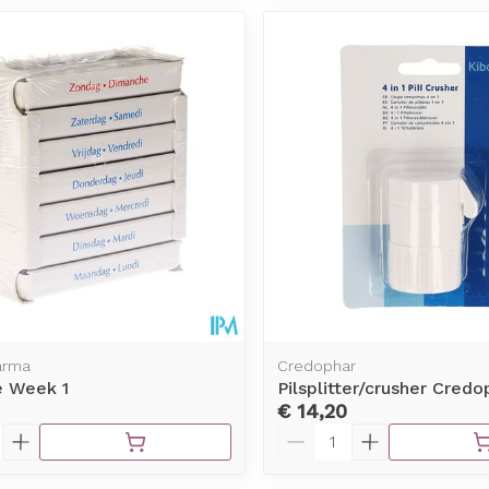
arma
Credophar
e Week 1
Pilsplitter/crusher Credo
€ 14,20
Aantal