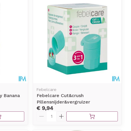
Febelcare
ry Banana
Febelcare Cut&crush
Pillensnijder&vergruizer
€ 9,94
Aantal