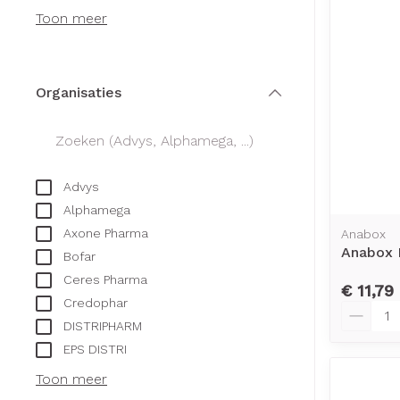
Creme, gel en 
Toon meer
Aerosol access
Blaren
Zuurstof
Eelt
Ademhalingsst
Eksteroog - li
Organisaties
filter
Toon meer
Spieren en ge
Advys
Specifiek voo
Naalden en sp
Alphamega
Infecties
Lichaamsverzo
Axone Pharma
Anabox
Spuiten
Anabox 
Deodorant
Bofar
Oplossing voor 
Ceres Pharma
Gezichtsverzor
Luizen
€ 11,79
Credophar
Naalden
Aantal
DISTRIPHARM
Naalden voor i
EPS DISTRI
Diagnostica
pennaalden
Toon meer
Toon meer