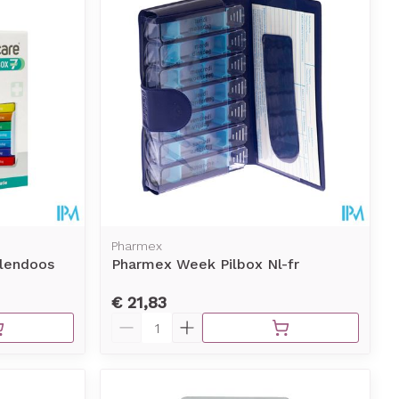
erende
Parfums en
geurproducten
Pharmex
llendoos
Pharmex Week Pilbox Nl-fr
€ 21,83
CBD
Aantal