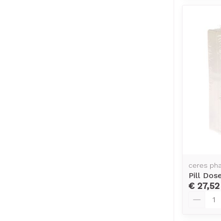
ceres ph
Pill Dos
€ 27,52
Aantal