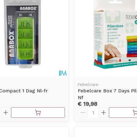
Toon meer
rging
Supplementen
Insectenw
middelen
n
Mondmaskers
issen
-
id
d
Febelcare
Compact 1 Dag Nl-fr
Febelcare Box 7 Days Pi
Nf
€ 19,98
Zelfbruiner
Scheren
Aantal