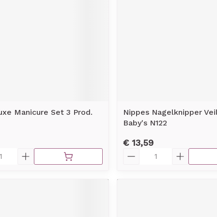
rging
Supplementen
Insectenw
middelen
n
Mondmaskers
issen
-
id
d
uxe Manicure Set 3 Prod.
Nippes Nagelknipper Vei
Baby's N122
€ 13,59
Aantal
Zelfbruiner
Scheren