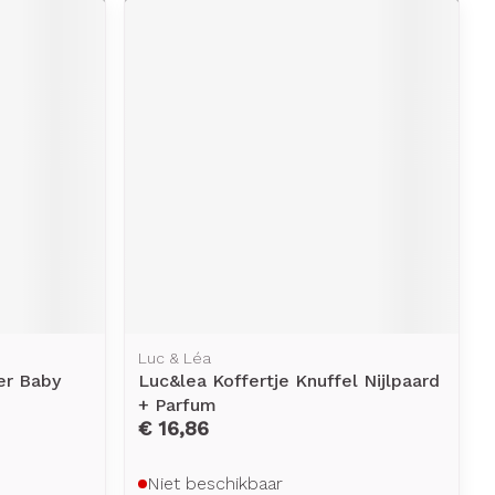
Luc & Léa
er Baby
Luc&lea Koffertje Knuffel Nijlpaard
+ Parfum
€ 16,86
Niet beschikbaar