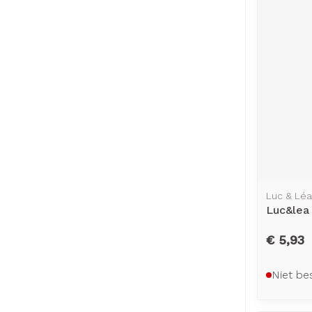
Luc & Léa
Luc&lea
€ 5,93
Niet be