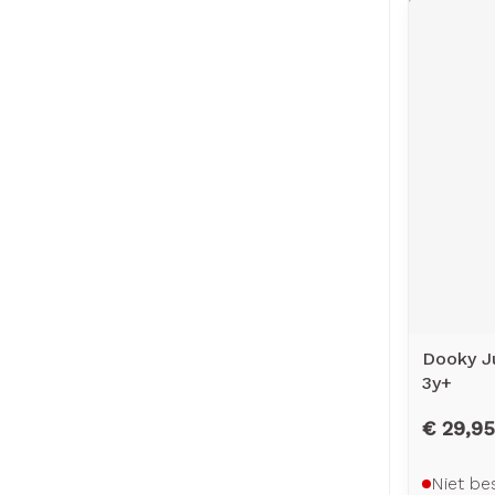
Dooky Ju
3y+
€ 29,95
Niet be