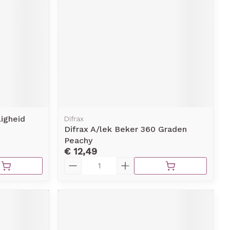
erende
Parfums en
geurproducten
ligheid
Difrax
Difrax A/lek Beker 360 Graden
Peachy
€ 12,49
Aantal
CBD