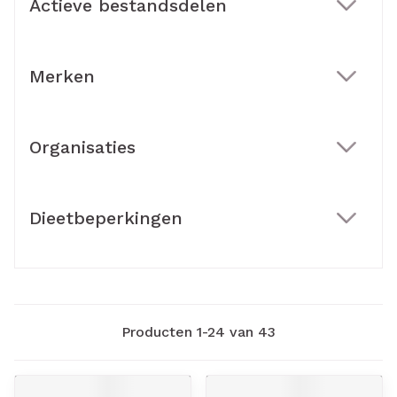
Actieve bestandsdelen
filter
Merken
filter
Organisaties
filter
Dieetbeperkingen
filter
Producten
1
-
24
van
43