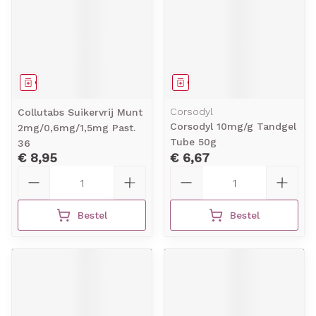
Geneesmiddel
Geneesmiddel
Corsodyl
Collutabs Suikervrij Munt
Corsodyl 10mg/g Tandgel
2mg/0,6mg/1,5mg Past.
Tube 50g
36
€ 8,95
€ 6,67
Aantal
Aantal
Bestel
Bestel