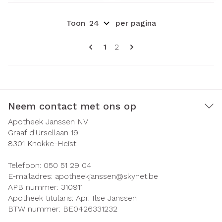
Toon
per pagina
Pagina's
U lees momenteel pagina
Pagina
1
2
Neem contact met ons op
Apotheek Janssen NV
Graaf d'Ursellaan 19
8301
Knokke-Heist
Telefoon:
050 51 29 04
E-mailadres:
apotheekjanssen@
skynet.be
APB nummer:
310911
Apotheek titularis:
Apr. Ilse Janssen
BTW nummer:
BE0426331232