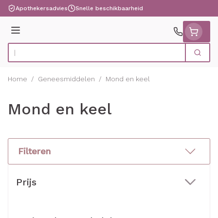
Ga naar de inhoud
Apothekersadvies
Snelle beschikbaarheid
Menu
Zoek
Product, merk, categorie...
Home
/
Geneesmiddelen
/
Mond en keel
Mond en keel
Filteren
Doorgaan naar productlijst
Prijs
filter