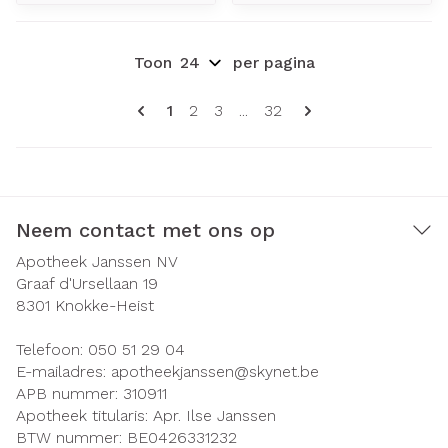
Toon
per pagina
Pagina's
U lees momenteel pagina
Pagina
Pagina
Pagina
1
2
3
...
32
Neem contact met ons op
Apotheek Janssen NV
Graaf d'Ursellaan 19
8301
Knokke-Heist
Telefoon:
050 51 29 04
E-mailadres:
apotheekjanssen@
skynet.be
APB nummer:
310911
Apotheek titularis:
Apr. Ilse Janssen
BTW nummer:
BE0426331232