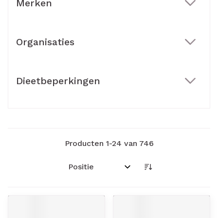
Merken
filter
Organisaties
filter
Dieetbeperkingen
filter
Producten
1
-
24
van
746
Sorteer op: