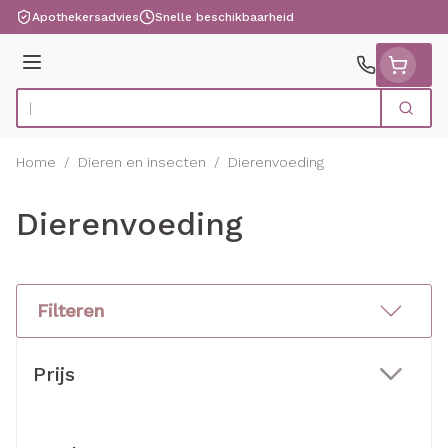
Ga naar de inhoud
Apothekersadvies
Snelle beschikbaarheid
Menu
Zoek
Product, merk, categorie...
Home
/
Dieren en insecten
/
Dierenvoeding
Dierenvoeding
Filteren
Doorgaan naar productlijst
Prijs
filter