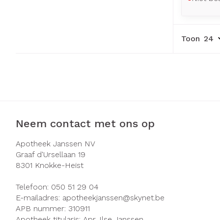
Toon
Neem contact met ons op
Apotheek Janssen NV
Graaf d'Ursellaan 19
8301
Knokke-Heist
Telefoon:
050 51 29 04
E-mailadres:
apotheekjanssen@
skynet.be
APB nummer:
310911
Apotheek titularis:
Apr. Ilse Janssen