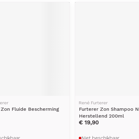
rging
Supplementen
Insectenw
middelen
n
Mondmaskers
issen
-
id
d
Zelfbruiner
Scheren
erer
René Furterer
r Zon Fluide Bescherming
Furterer Zon Shampoo Nu
Herstellend 200ml
€ 19,90
schikbaar
Niet beschikbaar