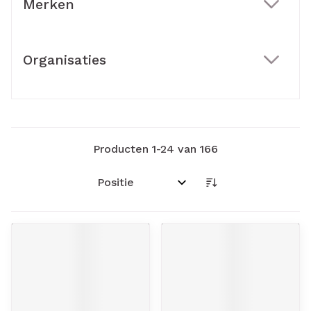
Merken
filter
Organisaties
filter
Producten
1
-
24
van
166
Sorteer op: