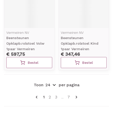
Vermeiren NV
Vermeiren NV
Beensteunen
Beensteunen
Opklapb.rolstoel Volw
Opklapb.rolstoel Kind
1paar Vermeiren
1paar Vermeiren
€ 597,75
€ 347,46
Bestel
Bestel
Toon
per pagina
Pagina's
U lees momenteel pagina
Pagina
Pagina
Pagina
1
2
3
...
7