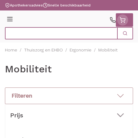
Ga naar de inhoud
Apothekersadvies
Snelle beschikbaarheid
Menu
Zoek
Product, merk, categorie...
Home
/
Thuiszorg en EHBO
/
Ergonomie
/
Mobiliteit
Mobiliteit
Filteren
Doorgaan naar productlijst
Prijs
filter