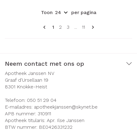
Toon
per pagina
Pagina's
U lees momenteel pagina
Pagina
Pagina
Pagina
1
2
3
...
11
Neem contact met ons op
Apotheek Janssen NV
Graaf d'Ursellaan 19
8301
Knokke-Heist
Telefoon:
050 51 29 04
E-mailadres:
apotheekjanssen@
skynet.be
APB nummer:
310911
Apotheek titularis:
Apr. Ilse Janssen
BTW nummer:
BE0426331232