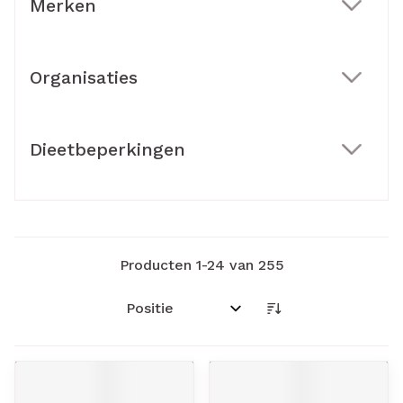
Merken
filter
Organisaties
filter
Dieetbeperkingen
filter
Producten
1
-
24
van
255
Sorteer op: