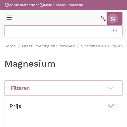
Ga naar de inhoud
Apothekersadvies
Snelle beschikbaarheid
Menu
Zoek
Product, merk, categorie...
Home
/
Dieet, voeding en vitamines
/
Vitamines en suppleme
Magnesium
Filteren
Doorgaan naar productlijst
Prijs
filter