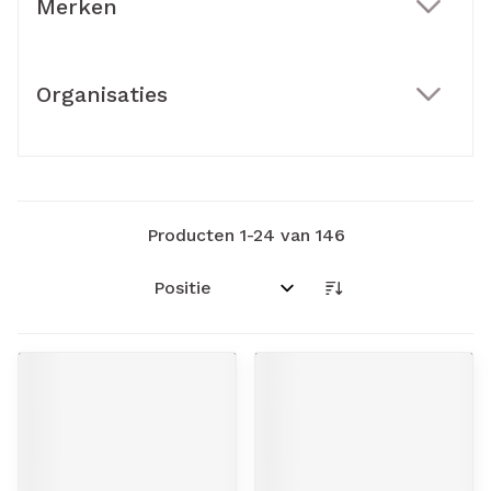
Merken
filter
Organisaties
filter
Producten
1
-
24
van
146
Sorteer op: