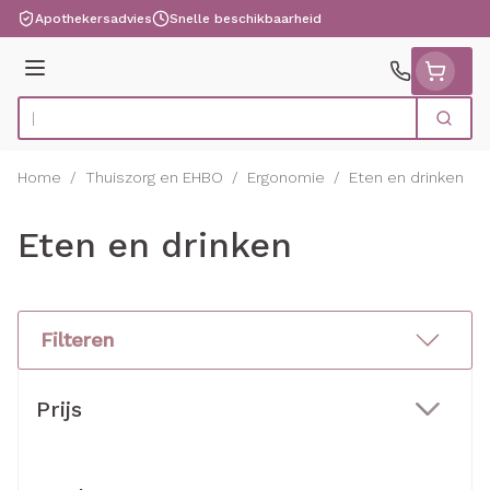
Ga naar de inhoud
Apothekersadvies
Snelle beschikbaarheid
Menu
Zoek
Product, merk, categorie...
Home
/
Thuiszorg en EHBO
/
Ergonomie
/
Eten en drinken
Eten en drinken
Filteren
Doorgaan naar productlijst
Prijs
filter