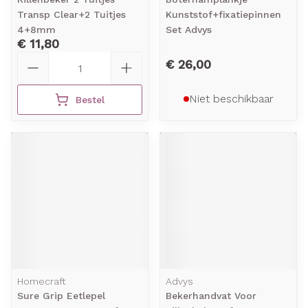
Transp Clear+2 Tuitjes
Kunststof+fixatiepinnen
4+8mm
Set Advys
€ 11,80
Aantal
€ 26,00
Niet beschikbaar
Bestel
Homecraft
Advys
Sure Grip Eetlepel
Bekerhandvat Voor