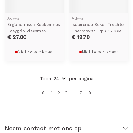
Advys
Advys
Ergonomisch Keukenmes
Isolerende Beker Trechter
Easygrip Vleesmes
Thermovital Pp 815 Geel
€ 27,00
€ 12,70
Niet beschikbaar
Niet beschikbaar
Toon
per pagina
Pagina's
U lees momenteel pagina
Pagina
Pagina
Pagina
1
2
3
...
7
Neem contact met ons op