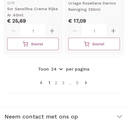
SVR
Uriage Roseliane Dermo
Svr Sensifine Creme Rijke
Reiniging 250ml
Ar 40ml
€ 25,69
€ 17,09
Aantal
Aantal
Bestel
Bestel
Toon
per pagina
Pagina's
U lees momenteel pagina
Pagina
Pagina
Pagina
1
2
3
...
5
Neem contact met ons op