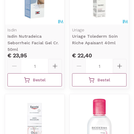
Isdin
Uriage
Isdin Nutradeica
Uriage Tolederm Soin
Seborrheic Facial Gel Cr.
Riche Apaisant 40ml
50ml
€ 23,95
€ 22,40
Aantal
Aantal
Bestel
Bestel