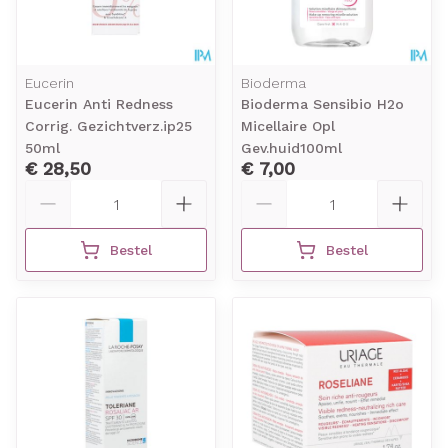
Eucerin
Bioderma
Eucerin Anti Redness
Bioderma Sensibio H2o
Corrig. Gezichtverz.ip25
Micellaire Opl
50ml
Gev.huid100ml
€ 28,50
€ 7,00
Aantal
Aantal
Bestel
Bestel