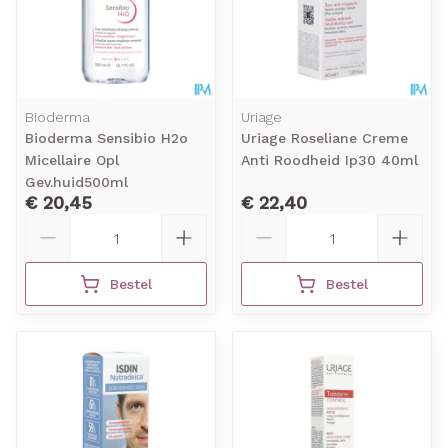
Bioderma
Uriage
Bioderma Sensibio H2o
Uriage Roseliane Creme
Micellaire Opl
Anti Roodheid Ip30 40ml
Gev.huid500ml
€ 20,45
€ 22,40
Aantal
Aantal
Bestel
Bestel