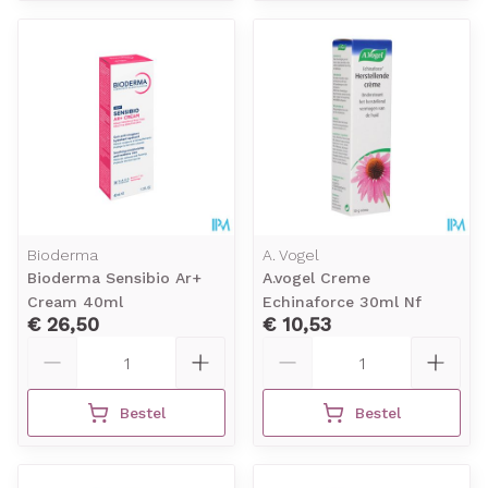
Bioderma
A. Vogel
Bioderma Sensibio Ar+
A.vogel Creme
Cream 40ml
Echinaforce 30ml Nf
€ 26,50
€ 10,53
Aantal
Aantal
Bestel
Bestel