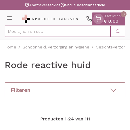
Dia 1 van 1
Ga naar de inhoud
Apothekersadvies
Snelle beschikbaarheid
0
0 artikelen
Menu
€ 0,00
Zoek
Product, merk, categorie...
Home
/
Schoonheid, verzorging en hygiëne
/
Gezichtsverzorgi
Rode reactive huid
Filteren
Producten
1
-
24
van
111