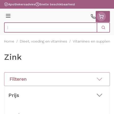
Ga naar de inhoud
Apothekersadvies
Snelle beschikbaarheid
Menu
Zoek
Product, merk, categorie...
Home
/
Dieet, voeding en vitamines
/
Vitamines en suppleme
Zink
Filteren
Doorgaan naar productlijst
Prijs
filter