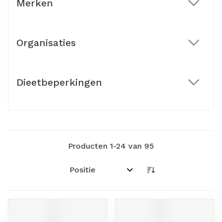
Merken
filter
Organisaties
filter
Dieetbeperkingen
filter
Producten
1
-
24
van
95
Sorteer op: