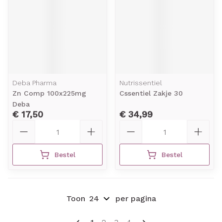
Deba Pharma
Nutrissentiel
Zn Comp 100x225mg
Cssentiel Zakje 30
Deba
€ 17,50
€ 34,99
Aantal
Aantal
Bestel
Bestel
Toon
per pagina
Pagina's
U lees momenteel pagina
Pagina
Pagina
Pagina