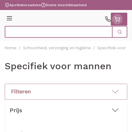
Ga naar de inhoud
Apothekersadvies
Snelle beschikbaarheid
Menu
Zoek
Product, merk, categorie...
Home
/
Schoonheid, verzorging en hygiëne
/
Specifiek voor 
Specifiek voor mannen
Filteren
Doorgaan naar productlijst
Prijs
filter