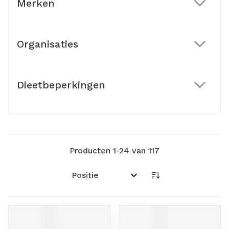
Merken
filter
Organisaties
filter
Dieetbeperkingen
filter
Producten
1
-
24
van
117
Sorteer op: