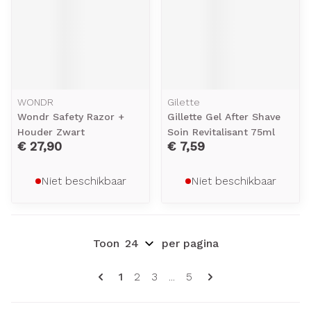
WONDR
Gilette
Wondr Safety Razor +
Gillette Gel After Shave
Houder Zwart
Soin Revitalisant 75ml
€ 27,90
€ 7,59
Niet beschikbaar
Niet beschikbaar
Toon
per pagina
Pagina's
U lees momenteel pagina
Pagina
Pagina
Pagina
1
2
3
...
5