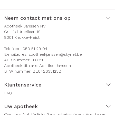
Neem contact met ons op
Apotheek Janssen NV
Graaf d'Ursellaan 19
8301
Knokke-Heist
Telefoon:
050 51 29 04
E-mailadres:
apotheekjanssen@
skynet.be
APB nummer:
310911
Apotheek titularis:
Apr. Ilse Janssen
BTW nummer:
BE0426331232
Klantenservice
FAQ
Uw apotheek
Over ons
Nuttige links
Gezondheidsnieuws
Apotheker