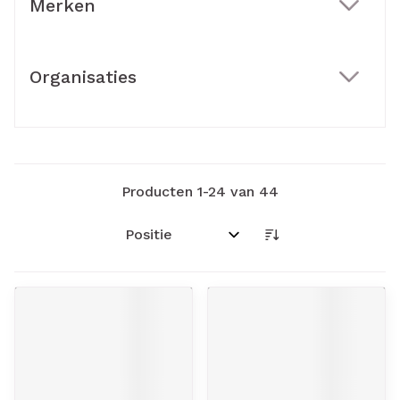
Merken
filter
Organisaties
filter
Producten
1
-
24
van
44
Sorteer op: