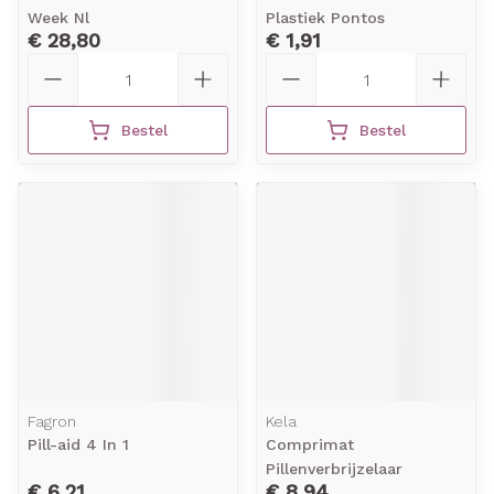
Week Nl
Plastiek Pontos
€ 28,80
€ 1,91
Aantal
Aantal
Bestel
Bestel
Fagron
Kela
Pill-aid 4 In 1
Comprimat
Pillenverbrijzelaar
€ 6,21
€ 8,94