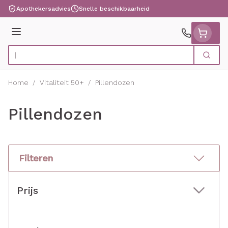
Ga naar de inhoud
Apothekersadvies
Snelle beschikbaarheid
Menu
Zoek
Product, merk, categorie...
Home
/
Vitaliteit 50+
/
Pillendozen
Pillendozen
Filteren
Doorgaan naar productlijst
Prijs
filter