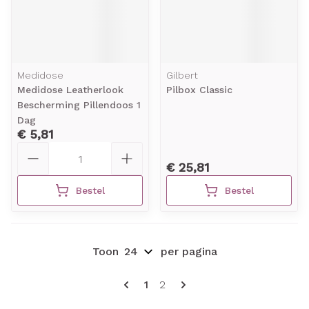
Medidose
Gilbert
Medidose Leatherlook
Pilbox Classic
Bescherming Pillendoos 1
Dag
€ 5,81
Aantal
€ 25,81
Bestel
Bestel
Toon
per pagina
Pagina's
U lees momenteel pagina
Pagina
1
2