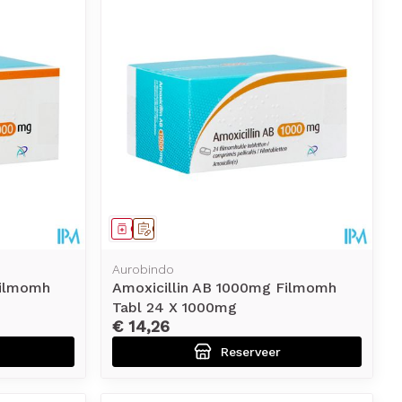
Geneesmiddel
Op voorschrift
Aurobindo
Filmomh
Amoxicillin AB 1000mg Filmomh
Tabl 24 X 1000mg
€ 14,26
Reserveer