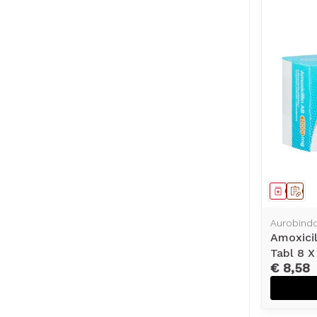
Genees
Op 
Aurobind
Amoxici
Tabl 8 
€ 8,58