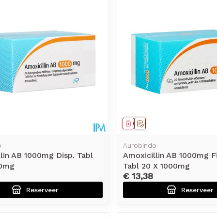
middel
voorschrift
Geneesmiddel
Op voorschrift
o
Aurobindo
lin AB 1000mg Disp. Tabl
Amoxicillin AB 1000mg 
00mg
Tabl 20 X 1000mg
€ 13,38
Reserveer
Reserveer