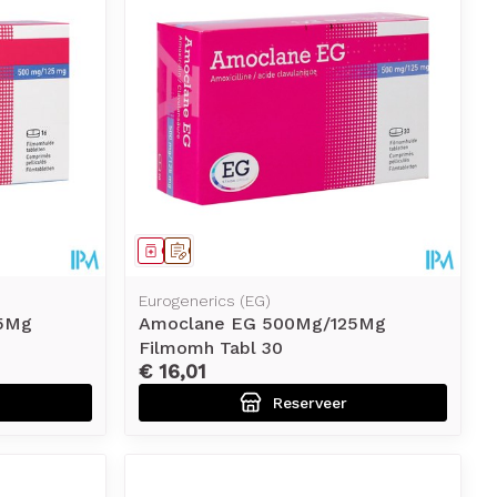
Geneesmiddel
Op voorschrift
Eurogenerics (EG)
5Mg
Amoclane EG 500Mg/125Mg
Filmomh Tabl 30
€ 16,01
Reserveer