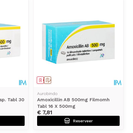
Geneesmiddel
Op voorschrift
Aurobindo
sp. Tabl 30
Amoxicillin AB 500mg Filmomh
Tabl 16 X 500mg
€ 7,81
Reserveer