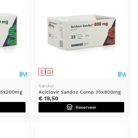
erende
Parfums en
geurproducten
Geneesmiddel
Op voorschrift
Sandoz
 25x200mg
Aciclovir Sandoz Comp 35x800mg
€ 19,50
Reserveer
CBD