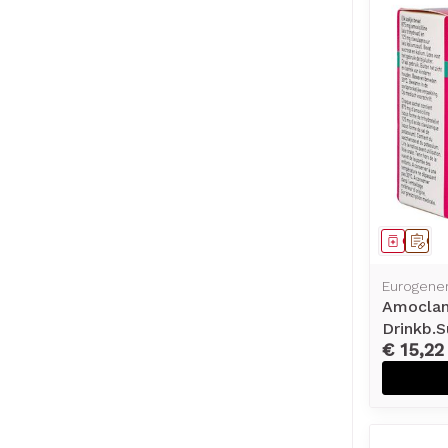
Genees
Op 
Eurogener
Amocla
Drinkb.S
€ 15,22