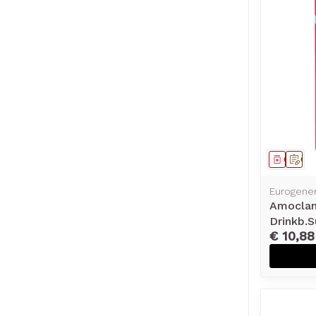
Genees
Op 
Eurogener
Amocla
Drinkb.
€ 10,88