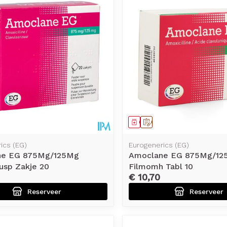
middel
voorschrift
Geneesmiddel
Op voorschrift
ics (EG)
Eurogenerics (EG)
ne EG 875Mg/125Mg
Amoclane EG 875Mg/12
usp Zakje 20
Filmomh Tabl 10
€ 10,70
Reserveer
Reserveer