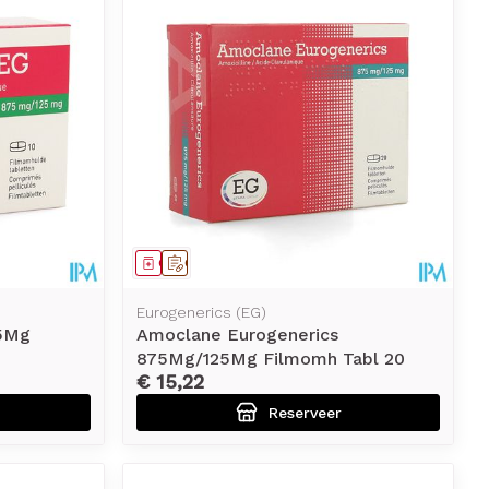
Geneesmiddel
Op voorschrift
Eurogenerics (EG)
5Mg
Amoclane Eurogenerics
875Mg/125Mg Filmomh Tabl 20
€ 15,22
Reserveer