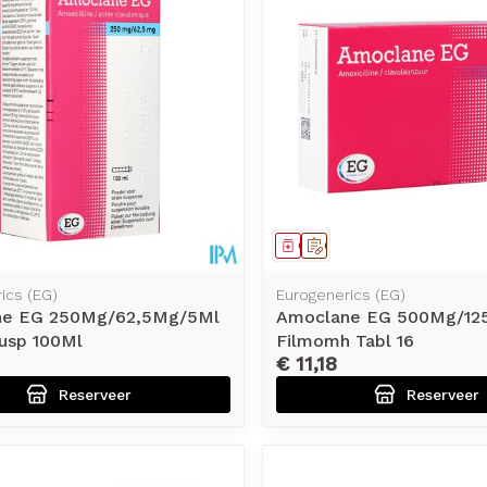
middel
voorschrift
Geneesmiddel
Op voorschrift
ics (EG)
Eurogenerics (EG)
ne EG 250Mg/62,5Mg/5Ml
Amoclane EG 500Mg/12
Susp 100Ml
Filmomh Tabl 16
€ 11,18
Reserveer
Reserveer