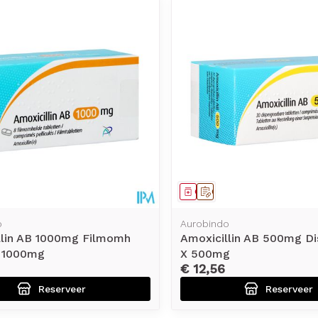
middel
voorschrift
Geneesmiddel
Op voorschrift
o
Aurobindo
llin AB 1000mg Filmomh
Amoxicillin AB 500mg Di
X 1000mg
X 500mg
€ 12,56
Reserveer
Reserveer