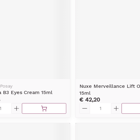
rging
Supplementen
Insectenw
middelen
n
Mondmaskers
issen
-
id
d
Nuxe Merveillance Lift O
 Posay
a B3 Eyes Cream 15ml
15ml
Zelfbruiner
Scheren
5
€ 42,20
Aantal