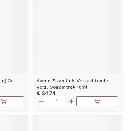
erende
Parfums en
geurproducten
og Cr.
Avene Essentiels Verzachtende
Verz. Oogomtrek 10ml
CBD
€ 24,74
Aantal