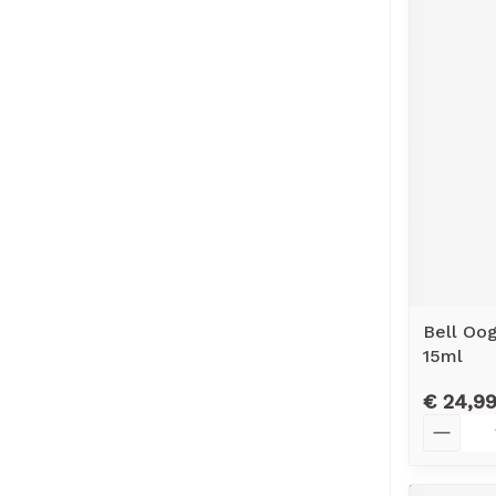
Bell Oo
15ml
€ 24,9
Aantal