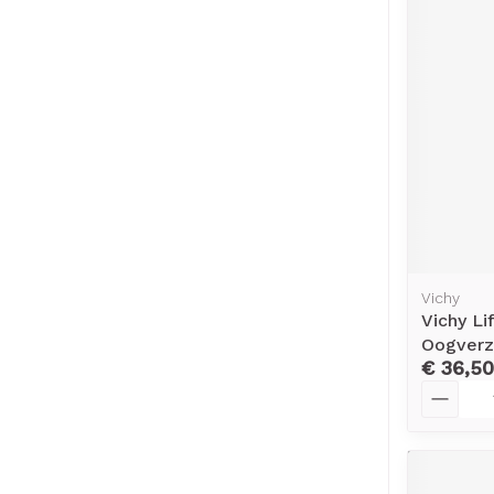
Vichy
Vichy Li
Oogverz
€ 36,50
Aantal