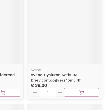
Avene
lderend.
Avene Hyaluron Activ B3
Driev.corr.oogverz.15ml Nf
€ 38,00
Aantal