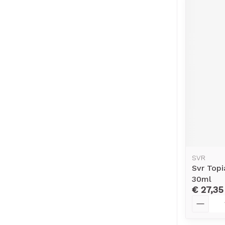
SVR
Svr Topi
30ml
€ 27,35
Aantal