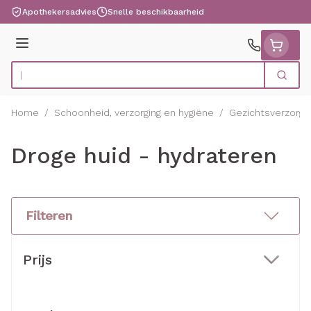
Ga naar de inhoud
Apothekersadvies
Snelle beschikbaarheid
Menu
Zoek
Product, merk, categorie...
Home
/
Schoonheid, verzorging en hygiëne
/
Gezichtsverzorgi
Droge huid - hydrateren
Filteren
Doorgaan naar productlijst
Prijs
filter