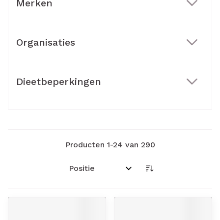
Merken
filter
Organisaties
filter
Dieetbeperkingen
filter
Producten
1
-
24
van
290
Sorteer op: