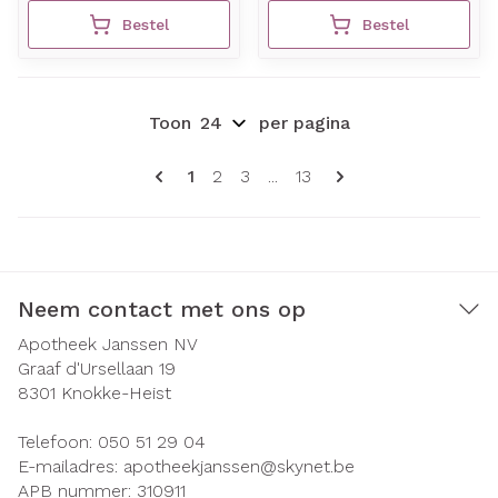
Bestel
Bestel
Toon
per pagina
Pagina's
U lees momenteel pagina
Pagina
Pagina
Pagina
1
2
3
...
13
Neem contact met ons op
Apotheek Janssen NV
Graaf d'Ursellaan 19
8301
Knokke-Heist
Telefoon:
050 51 29 04
E-mailadres:
apotheekjanssen@
skynet.be
APB nummer:
310911