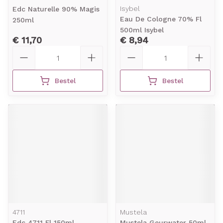
Isybel
Edc Naturelle 90% Magis
Eau De Cologne 70% Fl
250ml
500ml Isybel
€ 11,70
€ 8,94
Aantal
Aantal
Bestel
Bestel
4711
Mustela
Edc 4711 Fl 150ml
Mustela Geurwater 50ml