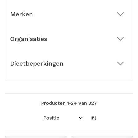
Merken
filter
Organisaties
filter
Dieetbeperkingen
filter
Producten
1
-
24
van
327
Sorteer op: