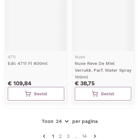
4711
Nuxe
Edc 4711 Fl 800ml
Nuxe Reve De Miel
Verrukk. Parf. Water Spray
100ml
€ 109,84
€ 38,75
Bestel
Bestel
Toon
per pagina
Pagina's
U lees momenteel pagina
Pagina
Pagina
Pagina
1
2
3
...
14