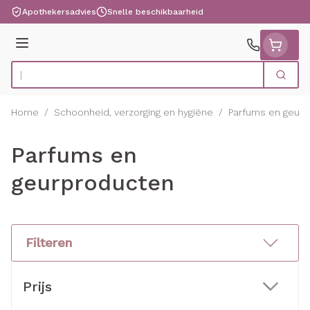
Ga naar de inhoud
Apothekersadvies
Snelle beschikbaarheid
Menu
Zoek
Product, merk, categorie...
Home
/
Schoonheid, verzorging en hygiëne
/
Parfums en geur
Parfums en
geurproducten
Filteren
Doorgaan naar productlijst
Prijs
filter