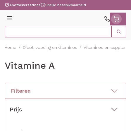
Ga naar de inhoud
Apothekersadvies
Snelle beschikbaarheid
Menu
Zoek
Product, merk, categorie...
Home
/
Dieet, voeding en vitamines
/
Vitamines en suppleme
Vitamine A
Filteren
Doorgaan naar productlijst
Prijs
filter