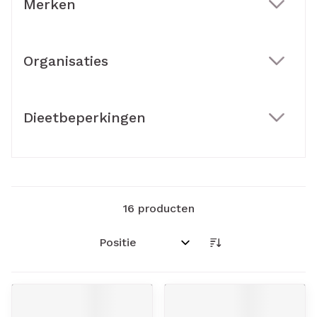
Merken
filter
Organisaties
filter
Dieetbeperkingen
filter
16
producten
Sorteer op: