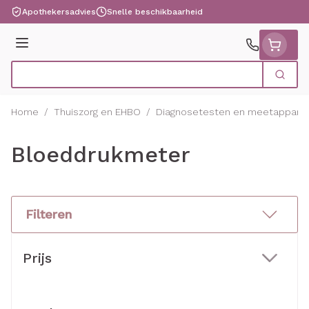
Ga naar de inhoud
Apothekersadvies
Snelle beschikbaarheid
Menu
Zoek
Product, merk, categorie...
Home
/
Thuiszorg en EHBO
/
Diagnosetesten en meetapparat
Bloeddrukmeter
Filteren
Doorgaan naar productlijst
Prijs
filter