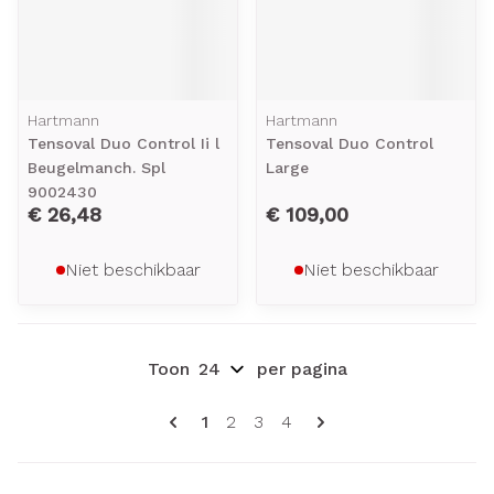
Hartmann
Hartmann
Tensoval Duo Control Ii l
Tensoval Duo Control
Beugelmanch. Spl
Large
9002430
€ 26,48
€ 109,00
Niet beschikbaar
Niet beschikbaar
Toon
per pagina
Pagina's
U lees momenteel pagina
Pagina
Pagina
Pagina
1
2
3
4