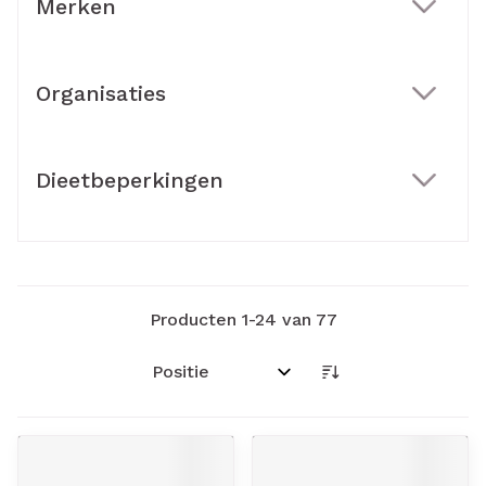
Merken
filter
Organisaties
filter
Dieetbeperkingen
filter
Producten
1
-
24
van
77
Sorteer op: