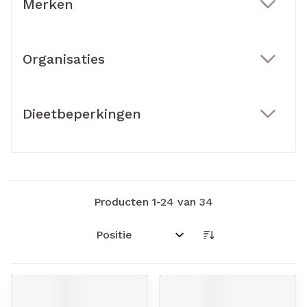
Merken
filter
Organisaties
filter
Dieetbeperkingen
filter
Producten
1
-
24
van
34
Sorteer op: