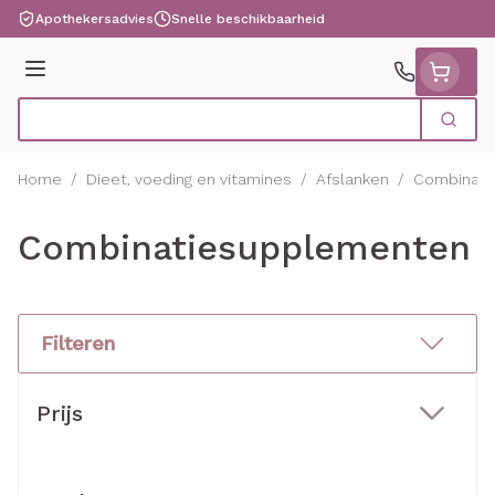
Ga naar de inhoud
Apothekersadvies
Snelle beschikbaarheid
Menu
Zoek
Product, merk, categorie...
Home
/
Dieet, voeding en vitamines
/
Afslanken
/
Combinati
Combinatiesupplementen
Filteren
Doorgaan naar productlijst
Prijs
filter