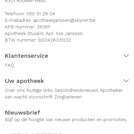
8301
Knokke-Heist
Telefoon:
050 51 29 04
E-mailadres:
apotheekjanssen@
skynet.be
APB nummer:
310911
Apotheek titularis:
Apr. Ilse Janssen
BTW nummer:
BE0426331232
Klantenservice
FAQ
Uw apotheek
Over ons
Nuttige links
Gezondheidsnieuws
Apotheker
van wacht
Voorschrift
Zorgtarieven
Nieuwsbrief
Blijf op de hoogte van nieuwe producten en promoties
E-mail adres