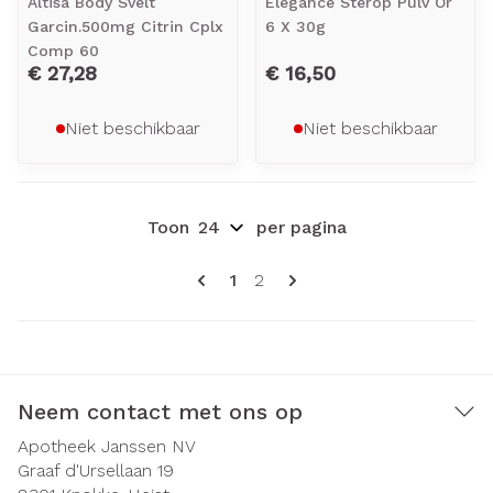
Altisa Body Svelt
Elegance Sterop Pulv Or
Garcin.500mg Citrin Cplx
6 X 30g
Comp 60
€ 27,28
€ 16,50
Niet beschikbaar
Niet beschikbaar
Toon
per pagina
Pagina's
U lees momenteel pagina
Pagina
1
2
Neem contact met ons op
Apotheek Janssen NV
Graaf d'Ursellaan 19