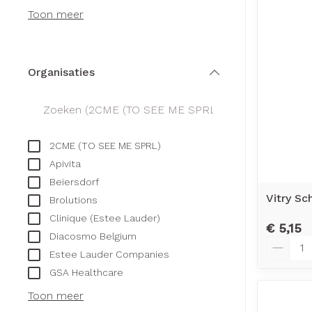
Creme, gel en 
Toon meer
Aerosol access
Blaren
Zuurstof
Eelt
Ademhalingsst
Eksteroog - li
Organisaties
filter
Toon meer
Spieren en ge
2CME (TO SEE ME SPRL)
Specifiek voo
Naalden en sp
Apivita
Infecties
Lichaamsverzo
Beiersdorf
Spuiten
Vitry S
Deodorant
Brolutions
Oplossing voor 
Clinique (Estee Lauder)
Gezichtsverzor
Luizen
€ 5,15
Diacosmo Belgium
Naalden
Aantal
Estee Lauder Companies
Naalden voor i
GSA Healthcare
Diagnostica
pennaalden
Toon meer
Toon meer