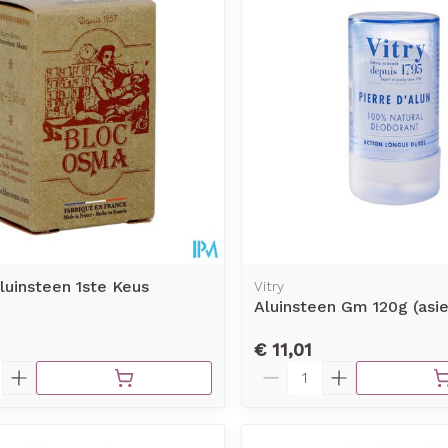
luinsteen 1ste Keus
Vitry
Aluinsteen Gm 120g (asie
€ 11,01
Aantal