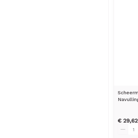
Scheerme
Navulli
€ 29,62
Aantal