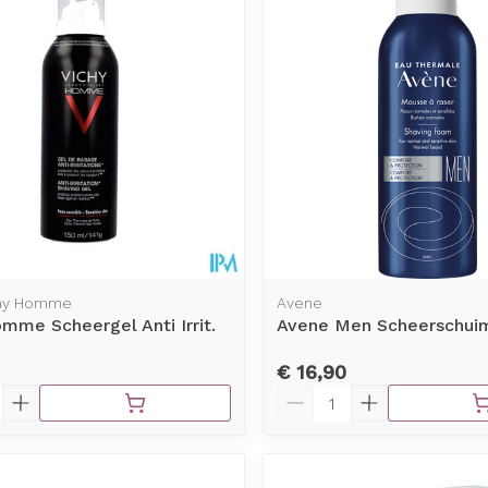
Toon meer
rging
Supplementen
Insectenw
middelen
n
Mondmaskers
issen
-
id
d
chy Homme
Avene
mme Scheergel Anti Irrit.
Avene Men Scheerschui
€ 16,90
Zelfbruiner
Scheren
Aantal