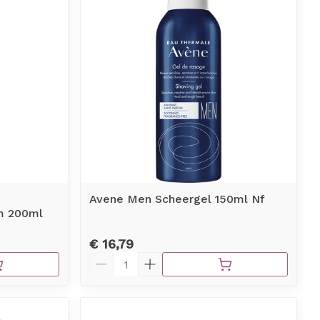
erende
Parfums en
geurproducten
Avene Men Scheergel 150ml Nf
m 200ml
€ 16,79
CBD
Aantal