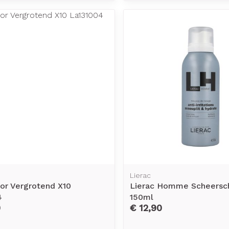
Lierac
or Vergrotend X10
Lierac Homme Scheersc
4
150ml
0
€ 12,90