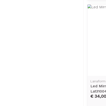
Lanaform
Led Mirr
La13100
€ 34,0