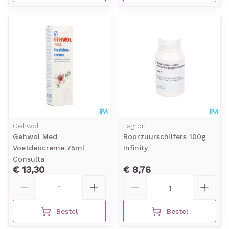
Gehwol
Fagron
Gehwol Med
Boorzuurschilfers 100g
Voetdeocreme 75ml
Infinity
Consulta
€ 13,30
€ 8,76
Aantal
Aantal
Bestel
Bestel