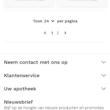
Toon
per pagina
Pagina's
U lees momenteel pagina
Pagina
1
2
Neem contact met ons op
Klantenservice
Uw apotheek
Nieuwsbrief
Blijf op de hoogte van nieuwe producten en promoties