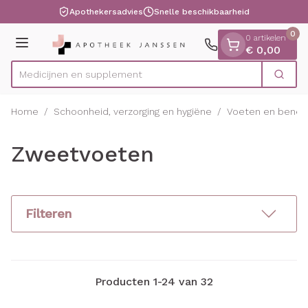
Dia 1 van 1
Ga naar de inhoud
Apothekersadvies
Snelle beschikbaarheid
0
0 artikelen
Menu
€ 0,00
Medici
Zoek
Product, merk, categorie...
Home
/
Schoonheid, verzorging en hygiëne
/
Voeten en benen
Zweetvoeten
Filteren
Producten
1
-
24
van
32