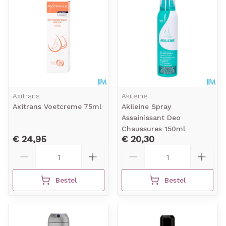
Axitrans
Akileine
Axitrans Voetcreme 75ml
Akileine Spray
Assainissant Deo
Chaussures 150ml
€ 24,95
€ 20,30
Aantal
Aantal
Bestel
Bestel