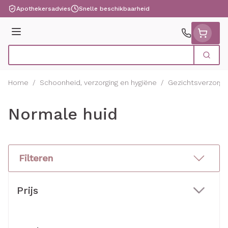
Ga naar de inhoud
Apothekersadvies
Snelle beschikbaarheid
Menu
Zoek
Product, merk, categorie...
Home
/
Schoonheid, verzorging en hygiëne
/
Gezichtsverzorgi
Normale huid
Filteren
Doorgaan naar productlijst
Prijs
filter