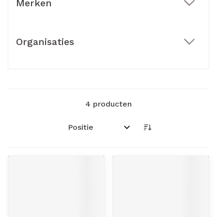
Merken
filter
Organisaties
filter
4
producten
Sorteer op: