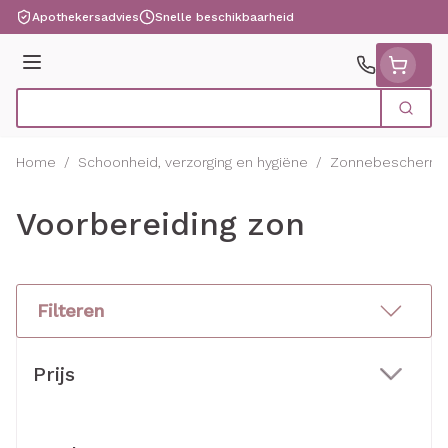
Ga naar de inhoud
Apothekersadvies
Snelle beschikbaarheid
Menu
Zoek
Product, merk, categorie...
Home
/
Schoonheid, verzorging en hygiëne
/
Zonnebeschermi
Voorbereiding zon
Filteren
Doorgaan naar productlijst
Prijs
filter