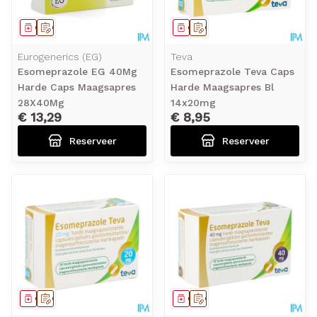
Geneesmiddel
Op voorschrift
Geneesmiddel
Op voorschrift
Eurogenerics (EG)
Teva
Esomeprazole EG 40Mg
Esomeprazole Teva Caps
Harde Caps Maagsapres
Harde Maagsapres Bl
28X40Mg
14x20mg
€ 13,29
€ 8,95
Reserveer
Reserveer
Geneesmiddel
Op voorschrift
Geneesmiddel
Op voorschrift