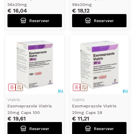
56x20mg
98x20mg
€ 16,04
€ 18,12
Reserveer
Reserveer
Geneesmiddel
Op voorschrift
Geneesmiddel
Op voorschrift
Viatris
Viatris
Esomeprazole Viatris
Esomeprazole Viatris
20mg Caps 100
20mg Caps 28
€ 19,61
€ 11,21
Reserveer
Reserveer