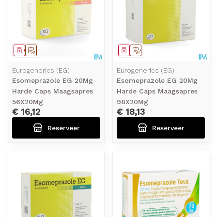
Geneesmiddel
Op voorschrift
Geneesmiddel
Op voorschrift
Eurogenerics (EG)
Eurogenerics (EG)
Esomeprazole EG 20Mg
Esomeprazole EG 20Mg
Harde Caps Maagsapres
Harde Caps Maagsapres
56X20Mg
98X20Mg
€ 16,12
€ 18,13
Reserveer
Reserveer