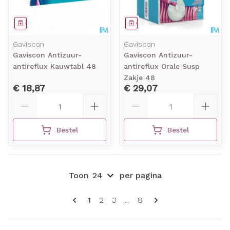
Geneesmiddel
Geneesmiddel
Gaviscon
Gaviscon
Gaviscon Antizuur-
Gaviscon Antizuur-
antireflux Kauwtabl 48
antireflux Orale Susp
Zakje 48
€ 18,87
€ 29,07
Aantal
Aantal
Bestel
Bestel
Toon
per pagina
Pagina's
U lees momenteel pagina
Pagina
Pagina
Pagina
1
2
3
...
8