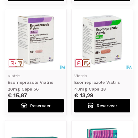
Geneesmiddel
Op voorschrift
Geneesmiddel
Op voorschrift
Viatris
Viatris
Esomeprazole Viatris
Esomeprazole Viatris
20mg Caps 56
40mg Caps 28
€ 15,87
€ 13,29
Reserveer
Reserveer