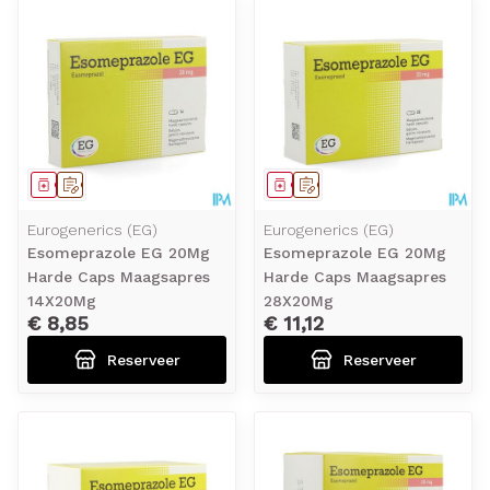
Geneesmiddel
Op voorschrift
Geneesmiddel
Op voorschrift
Eurogenerics (EG)
Eurogenerics (EG)
Esomeprazole EG 20Mg
Esomeprazole EG 20Mg
Harde Caps Maagsapres
Harde Caps Maagsapres
14X20Mg
28X20Mg
€ 8,85
€ 11,12
Reserveer
Reserveer