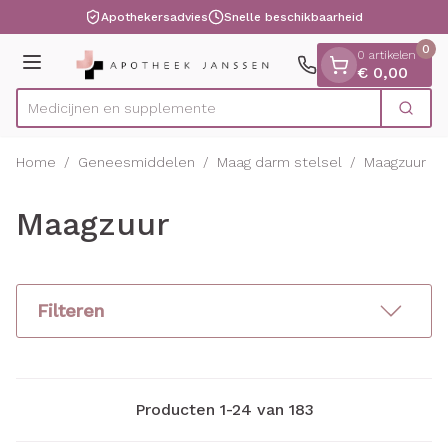
Dia 1 van 1
Ga naar de inhoud
Apothekersadvies
Snelle beschikbaarheid
0
0 artikelen
Menu
€ 0,00
Medi
Zoek
Product, merk, categorie...
Home
/
Geneesmiddelen
/
Maag darm stelsel
/
Maagzuur
Maagzuur
Filteren
Producten
1
-
24
van
183