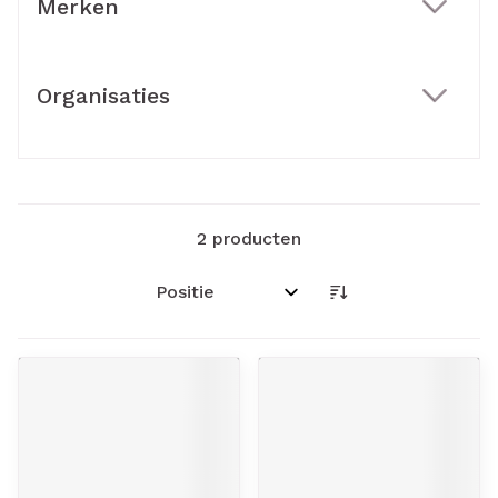
Merken
filter
Organisaties
filter
2
producten
Sorteer op: