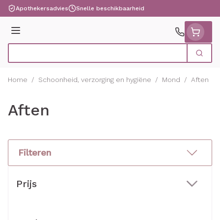
Ga naar de inhoud
Apothekersadvies
Snelle beschikbaarheid
Menu
Zoek
Product, merk, categorie...
Home
/
Schoonheid, verzorging en hygiëne
/
Mond
/
Aften
Aften
Filteren
Doorgaan naar productlijst
Prijs
filter