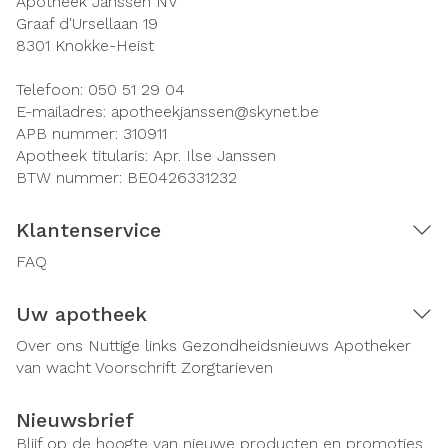
Apotheek Janssen NV
Graaf d'Ursellaan 19
8301
Knokke-Heist
Telefoon:
050 51 29 04
E-mailadres:
apotheekjanssen@
skynet.be
APB nummer:
310911
Apotheek titularis:
Apr. Ilse Janssen
BTW nummer:
BE0426331232
Klantenservice
FAQ
Uw apotheek
Over ons
Nuttige links
Gezondheidsnieuws
Apotheker
van wacht
Voorschrift
Zorgtarieven
Nieuwsbrief
Blijf op de hoogte van nieuwe producten en promoties