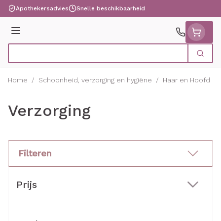
Ga naar de inhoud
Apothekersadvies
Snelle beschikbaarheid
Menu
Zoek
Product, merk, categorie...
Home
/
Schoonheid, verzorging en hygiëne
/
Haar en Hoofd
/
Verzorging
Filteren
Doorgaan naar productlijst
Prijs
filter