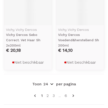
Vichy, Vichy Dercos
Vichy, Vichy Dercos
Vichy Dercos Sebo
Vichy Dercos
Correct. Vet Haar Sh
Voedend&herstellend Sh
2x200ml
200ml
€ 20,18
€ 14,10
Niet beschikbaar
Niet beschikbaar
Toon
per pagina
Pagina's
U lees momenteel pagina
Pagina
Pagina
Pagina
1
2
3
...
6