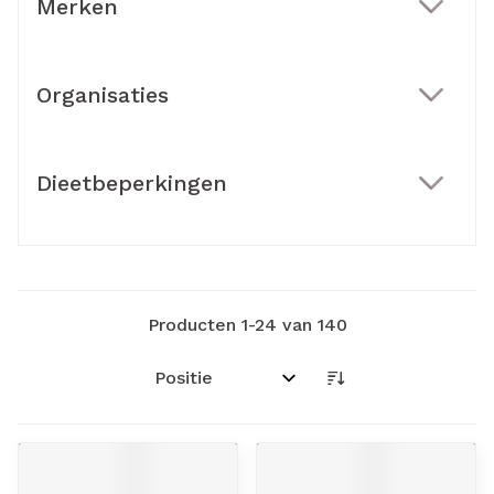
Merken
filter
Organisaties
filter
Dieetbeperkingen
filter
Producten
1
-
24
van
140
Sorteer op: