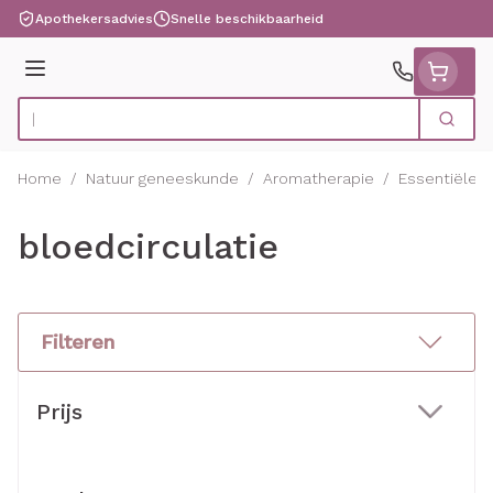
Ga naar de inhoud
Apothekersadvies
Snelle beschikbaarheid
Menu
Zoek
Product, merk, categorie...
Home
/
Natuur geneeskunde
/
Aromatherapie
/
Essentiële o
bloedcirculatie
Filteren
Doorgaan naar productlijst
Prijs
filter