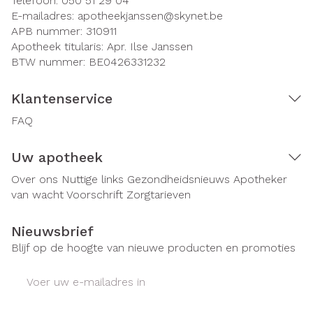
Telefoon:
050 51 29 04
E-mailadres:
apotheekjanssen@
skynet.be
APB nummer:
310911
Apotheek titularis:
Apr. Ilse Janssen
BTW nummer:
BE0426331232
Klantenservice
FAQ
Uw apotheek
Over ons
Nuttige links
Gezondheidsnieuws
Apotheker
van wacht
Voorschrift
Zorgtarieven
Nieuwsbrief
Blijf op de hoogte van nieuwe producten en promoties
E-mail adres