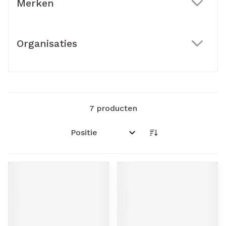
Merken
filter
Organisaties
filter
7
producten
Sorteer op: