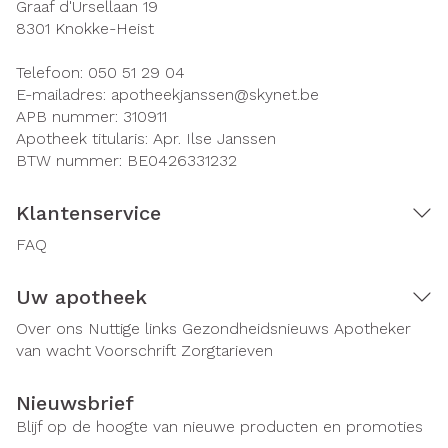
Graaf d'Ursellaan 19
8301
Knokke-Heist
Telefoon:
050 51 29 04
E-mailadres:
apotheekjanssen@
skynet.be
APB nummer:
310911
Apotheek titularis:
Apr. Ilse Janssen
BTW nummer:
BE0426331232
Klantenservice
FAQ
Uw apotheek
Over ons
Nuttige links
Gezondheidsnieuws
Apotheker
van wacht
Voorschrift
Zorgtarieven
Nieuwsbrief
Blijf op de hoogte van nieuwe producten en promoties