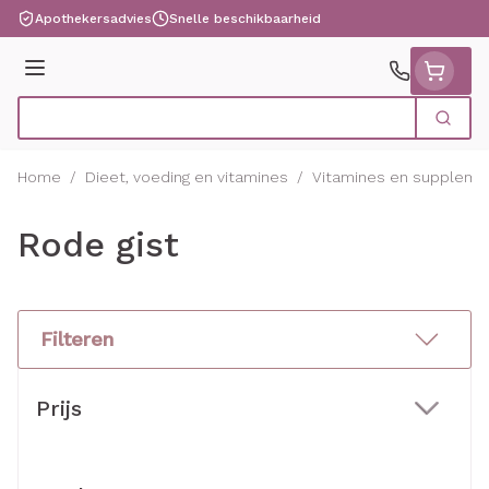
Ga naar de inhoud
Apothekersadvies
Snelle beschikbaarheid
Menu
Zoek
Product, merk, categorie...
Home
/
Dieet, voeding en vitamines
/
Vitamines en suppleme
Rode gist
Filteren
Doorgaan naar productlijst
Prijs
filter