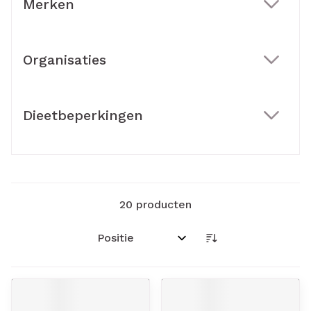
Merken
filter
Organisaties
filter
Dieetbeperkingen
filter
20
producten
Sorteer op: