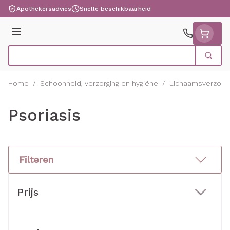
Ga naar de inhoud
Apothekersadvies
Snelle beschikbaarheid
Menu
Zoek
Product, merk, categorie...
Home
/
Schoonheid, verzorging en hygiëne
/
Lichaamsverzorgi
Psoriasis
Filteren
Doorgaan naar productlijst
Prijs
filter