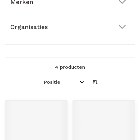
Merken
filter
Organisaties
filter
4
producten
Sorteer op: