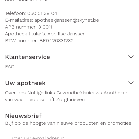
Telefoon:
050 51 29 04
E-mailadres:
apotheekjanssen@
skynet.be
APB nummer:
310911
Apotheek titularis:
Apr. Ilse Janssen
BTW nummer:
BE0426331232
Klantenservice
FAQ
Uw apotheek
Over ons
Nuttige links
Gezondheidsnieuws
Apotheker
van wacht
Voorschrift
Zorgtarieven
Nieuwsbrief
Blijf op de hoogte van nieuwe producten en promoties
E-mail adres