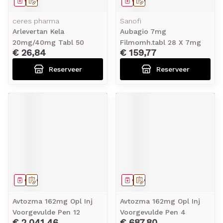
Geneesmiddel
Op voorschrift
Geneesmiddel
Op voorschrift
ceres pharma
Sanofi
Arlevertan Kela
Aubagio 7mg
20mg/40mg Tabl 50
Filmomh.tabl 28 X 7mg
€ 26,84
€ 159,77
Reserveer
Reserveer
Geneesmiddel
Op voorschrift
Geneesmiddel
Op voorschrift
Avtozma 162mg Opl Inj
Avtozma 162mg Opl Inj
Voorgevulde Pen 12
Voorgevulde Pen 4
€ 2.041,46
€ 687,80