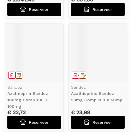
Reserveer
Reserveer
Geneesmiddel
Op voorschrift
Geneesmiddel
Op voorschrift
Sandoz
Sandoz
Azathioprin Sandoz
Azathioprine Sandoz
100mg Comp 100 X
50mg Comp 100 X 50mg
100mg
€ 33,73
€ 23,98
Reserveer
Reserveer