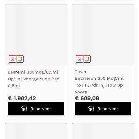
Geneesmiddel
Op voorschrift
Geneesmiddel
Op voorschrift
Bayer
Besremi 250mcg/0,5ml
Betaferon 250 Mcg/ml
Opl Inj Voorgevulde Pen
15x1 Fl Pdr Inj+solv Sp
0,5ml
Voorg
€ 1.902,42
€ 608,08
Reserveer
Reserveer