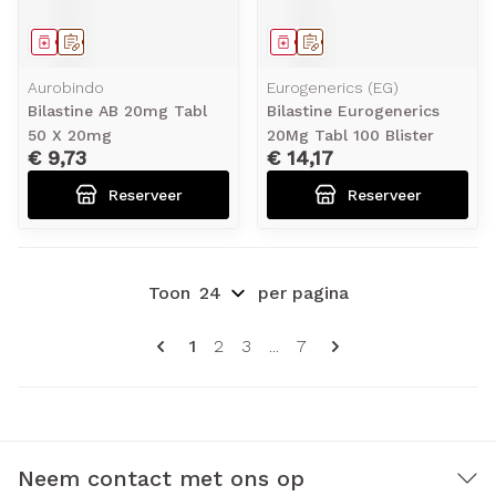
Geneesmiddel
Op voorschrift
Geneesmiddel
Op voorschrift
Aurobindo
Eurogenerics (EG)
Bilastine AB 20mg Tabl
Bilastine Eurogenerics
50 X 20mg
20Mg Tabl 100 Blister
€ 9,73
€ 14,17
Reserveer
Reserveer
Toon
per pagina
Pagina's
U lees momenteel pagina
Pagina
Pagina
Pagina
1
2
3
...
7
Neem contact met ons op