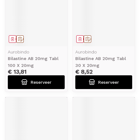
Geneesmiddel
Op voorschrift
Geneesmiddel
Op voorschrift
Aurobindo
Aurobindo
Bilastine AB 20mg Tabl
Bilastine AB 20mg Tabl
100 X 20mg
30 X 20mg
€ 13,81
€ 8,52
Reserveer
Reserveer