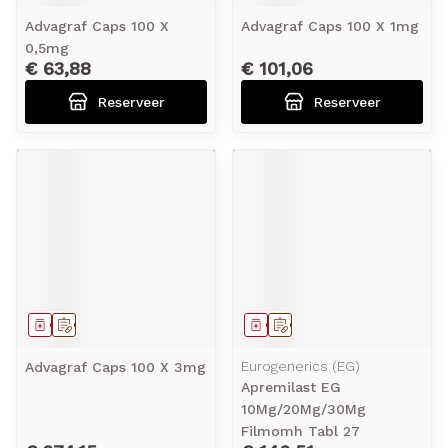
Advagraf Caps 100 X
Advagraf Caps 100 X 1mg
0,5mg
€ 63,88
€ 101,06
Reserveer
Reserveer
Geneesmiddel
Op voorschrift
Geneesmiddel
Op voorschrift
Eurogenerics (EG)
Advagraf Caps 100 X 3mg
Apremilast EG
10Mg/20Mg/30Mg
Filmomh Tabl 27