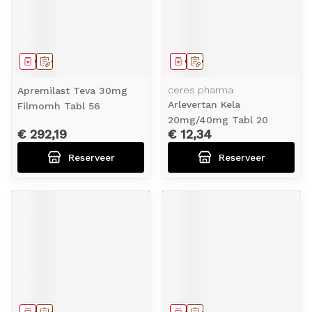
Geneesmiddel
Op voorschrift
Geneesmiddel
Op voorschrift
ceres pharma
Apremilast Teva 30mg
Arlevertan Kela
Filmomh Tabl 56
20mg/40mg Tabl 20
€ 292,19
€ 12,34
Reserveer
Reserveer