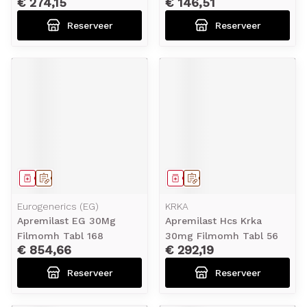
€ 274,15
€ 146,51
Reserveer
Reserveer
Geneesmiddel
Op voorschrift
Geneesmiddel
Op voorschrift
Eurogenerics (EG)
KRKA
Apremilast EG 30Mg
Apremilast Hcs Krka
Filmomh Tabl 168
30mg Filmomh Tabl 56
€ 854,66
€ 292,19
Reserveer
Reserveer