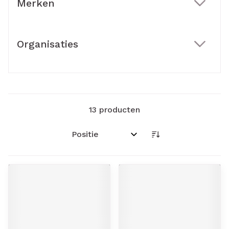
Merken
filter
Organisaties
filter
13
producten
Sorteer op: