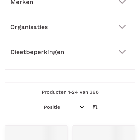
Merken
filter
Organisaties
filter
Dieetbeperkingen
filter
Producten
1
-
24
van
386
Sorteer op: