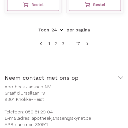
Bestel
Bestel
Toon
per pagina
Pagina's
U lees momenteel pagina
Pagina
Pagina
Pagina
1
2
3
...
17
Neem contact met ons op
Apotheek Janssen NV
Graaf d'Ursellaan 19
8301
Knokke-Heist
Telefoon:
050 51 29 04
E-mailadres:
apotheekjanssen@
skynet.be
APB nummer:
310911