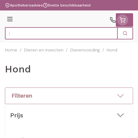
Ga naar de inhoud
Apothekersadvies
Snelle beschikbaarheid
Menu
Zoek
Product, merk, categorie...
Home
/
Dieren en insecten
/
Dierenvoeding
/
Hond
Hond
Filteren
Doorgaan naar productlijst
Prijs
filter