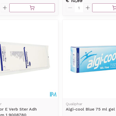
€ 10,99
Aantal
r
Qualiphar
r E Verb Ster Adh
Algi-cool Blue 75 ml gel
cm 1 9008780