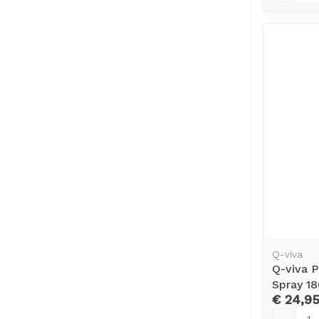
Q-viva
Q-viva P
Spray 1
€ 24,9
Aantal