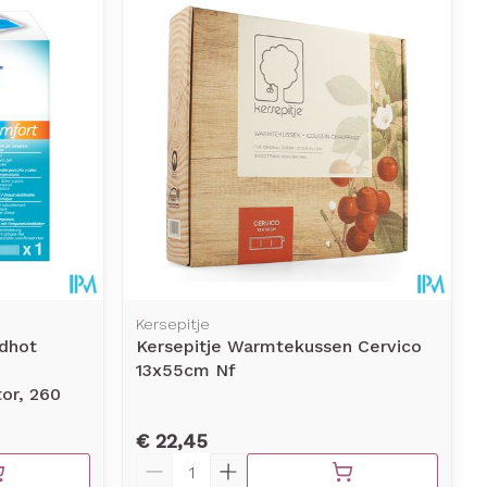
erende
Parfums en
geurproducten
Kersepitje
dhot
Kersepitje Warmtekussen Cervico
13x55cm Nf
CBD
or, 260
€ 22,45
Aantal