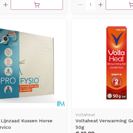
Aantal
Voltaheat
 Lijnzaad Kussen Horse
Voltaheat Verwarming G
rvico
50g