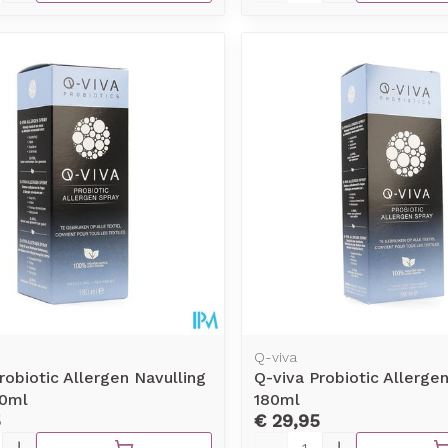
Q-viva
robiotic Allergen Navulling
Q-viva Probiotic Allerge
80ml
180ml
5
€ 29,95
Aantal