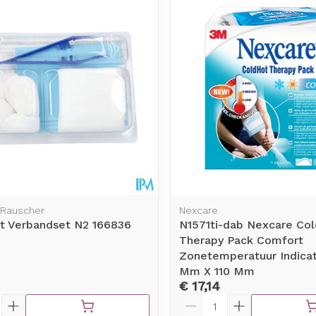
Toon meer
rging
Supplementen
Insectenw
middelen
n
Mondmaskers
issen
-
id
d
Rauscher
Nexcare
t Verbandset N2 166836
N1571ti-dab Nexcare Col
Therapy Pack Comfort
Zelfbruiner
Scheren
Zonetemperatuur Indicat
Mm X 110 Mm
€ 17,14
Aantal