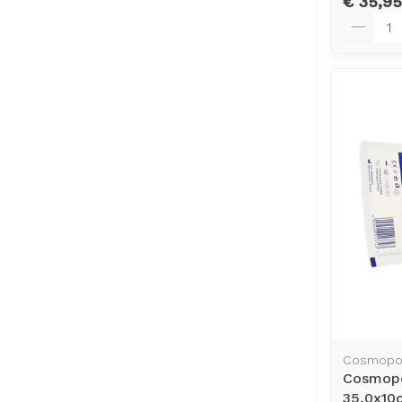
€ 35,95
Aantal
Cosmopo
Cosmopo
35,0x10