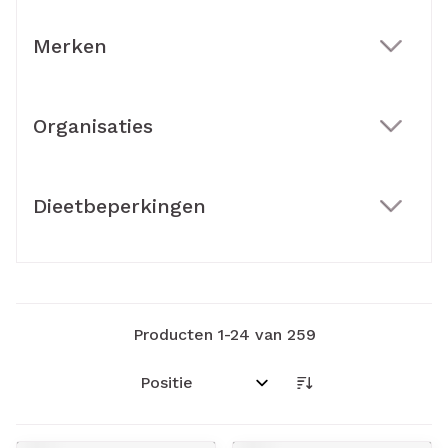
Merken
filter
Organisaties
filter
Dieetbeperkingen
filter
Producten
1
-
24
van
259
Sorteer op: