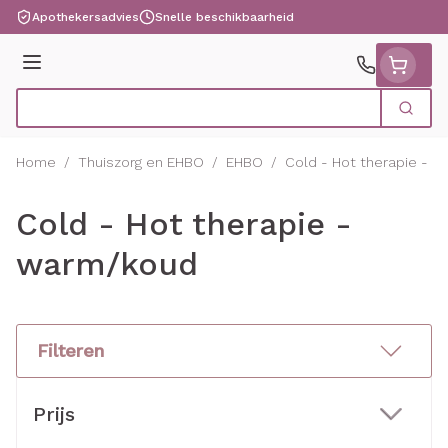
Ga naar de inhoud
Apothekersadvies
Snelle beschikbaarheid
Menu
Zoek
Product, merk, categorie...
Home
/
Thuiszorg en EHBO
/
EHBO
/
Cold - Hot therapie - 
Cold - Hot therapie -
warm/koud
Filteren
Doorgaan naar productlijst
Prijs
filter