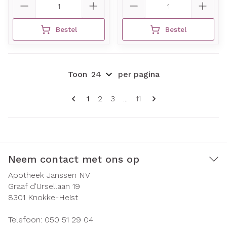
Bestel
Bestel
Toon
per pagina
Pagina's
U lees momenteel pagina
Pagina
Pagina
Pagina
1
2
3
...
11
Neem contact met ons op
Apotheek Janssen NV
Graaf d'Ursellaan 19
8301
Knokke-Heist
Telefoon:
050 51 29 04