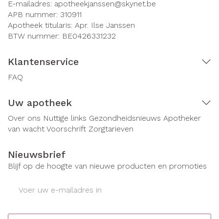
E-mailadres:
apotheekjanssen@
skynet.be
APB nummer:
310911
Apotheek titularis:
Apr. Ilse Janssen
BTW nummer:
BE0426331232
Klantenservice
FAQ
Uw apotheek
Over ons
Nuttige links
Gezondheidsnieuws
Apotheker
van wacht
Voorschrift
Zorgtarieven
Nieuwsbrief
Blijf op de hoogte van nieuwe producten en promoties
E-mail adres