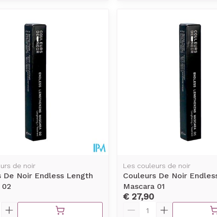
urs de noir
Les couleurs de noir
s De Noir Endless Length
Couleurs De Noir Endles
 02
Mascara 01
€ 27,90
Aantal