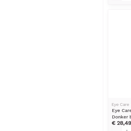
Eye Care
Eye Car
Donker 
€ 28,4
Aantal