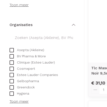
Creme, gel en 
Toon meer
Aerosol access
Blaren
Zuurstof
Eelt
Ademhalingsst
Eksteroog - li
Organisaties
filter
Toon meer
Spieren en ge
Asepta (Akileine)
Specifiek voo
Naalden en sp
BV Pharma & More
Infecties
Lichaamsverzo
Clinique (Estee Lauder)
Spuiten
Tlc Mas
Deodorant
Cosmxpert
Noir 9,5
Oplossing voor 
Estee Lauder Companies
Gezichtsverzor
Luizen
Gelbopharma
Naalden
€ 31,10
Greendock
Aantal
Naalden voor i
Hygiena
Diagnostica
pennaalden
Toon meer
Toon meer