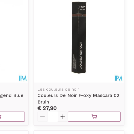
erende
Parfums en
geurproducten
Les couleurs de noir
ngend Blue
Couleurs De Noir F-oxy Mascara 02
Bruin
CBD
€ 27,90
Aantal