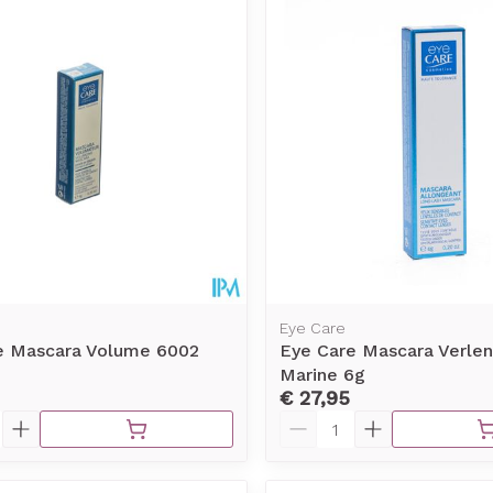
Toon meer
rging
Supplementen
Insectenw
middelen
n
Mondmaskers
issen
-
id
d
Eye Care
e Mascara Volume 6002
Eye Care Mascara Verle
Marine 6g
Zelfbruiner
Scheren
€ 27,95
Aantal