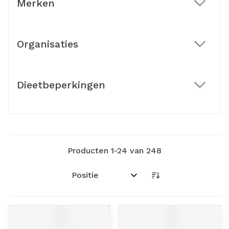
Merken
filter
Organisaties
filter
Dieetbeperkingen
filter
Producten
1
-
24
van
248
Sorteer op: