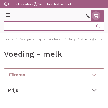
Ga naar de inhoud
Apothekersadvies
Snelle beschikbaarheid
Menu
Zoek
Product, merk, categorie...
Home
/
Zwangerschap en kinderen
/
Baby
/
Voeding - melk
Voeding - melk
Filteren
Doorgaan naar productlijst
Prijs
filter