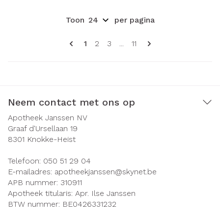
Toon
per pagina
Pagina's
U lees momenteel pagina
Pagina
Pagina
Pagina
1
2
3
...
11
Neem contact met ons op
Apotheek Janssen NV
Graaf d'Ursellaan 19
8301
Knokke-Heist
Telefoon:
050 51 29 04
E-mailadres:
apotheekjanssen@
skynet.be
APB nummer:
310911
Apotheek titularis:
Apr. Ilse Janssen
BTW nummer:
BE0426331232