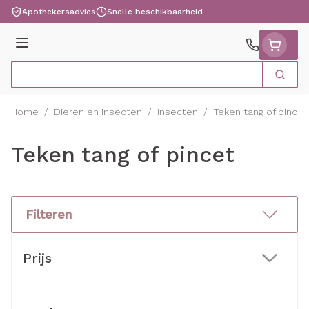
Ga naar de inhoud
Apothekersadvies
Snelle beschikbaarheid
Menu
Zoek
Product, merk, categorie...
Home
/
Dieren en insecten
/
Insecten
/
Teken tang of pincet
Teken tang of pincet
Filteren
Doorgaan naar productlijst
Prijs
filter