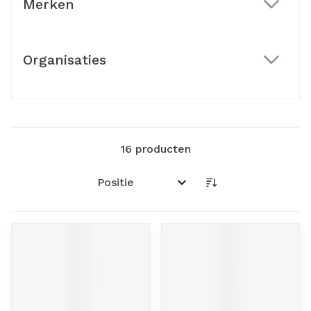
Merken
filter
Organisaties
filter
16
producten
Sorteer op: