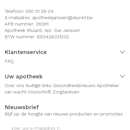
Telefoon:
050 51 29 04
E-mailadres:
apotheekjanssen@
skynet.be
APB nummer:
310911
Apotheek titularis:
Apr. Ilse Janssen
BTW nummer:
BE0426331232
Klantenservice
FAQ
Uw apotheek
Over ons
Nuttige links
Gezondheidsnieuws
Apotheker
van wacht
Voorschrift
Zorgtarieven
Nieuwsbrief
Blijf op de hoogte van nieuwe producten en promoties
E-mail adres