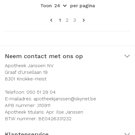
Toon
per pagina
Pagina's
U lees momenteel pagina
Pagina
Pagina
1
2
3
Neem contact met ons op
Apotheek Janssen NV
Graaf d'Ursellaan 19
8301
Knokke-Heist
Telefoon:
050 51 29 04
E-mailadres:
apotheekjanssen@
skynet.be
APB nummer:
310911
Apotheek titularis:
Apr. Ilse Janssen
BTW nummer:
BE0426331232
Klantenservice