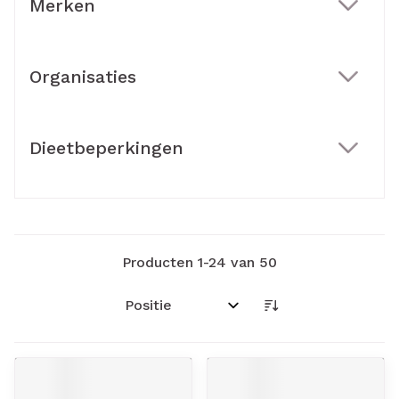
Merken
filter
Organisaties
filter
Dieetbeperkingen
filter
Producten
1
-
24
van
50
Sorteer op: