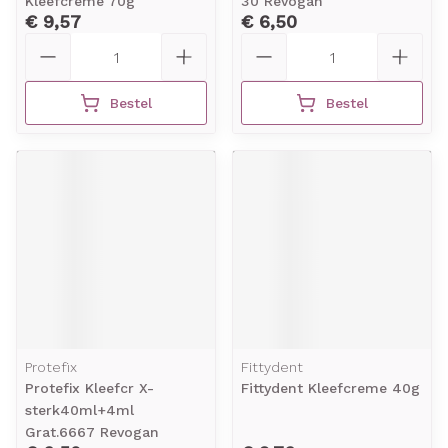
Kleefcreme 70g
30 Revogan
€ 9,57
€ 6,50
Aantal
Aantal
Bestel
Bestel
Protefix
Fittydent
Protefix Kleefcr X-
Fittydent Kleefcreme 40g
sterk40ml+4ml
Grat.6667 Revogan