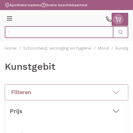
Ga naar de inhoud
Apothekersadvies
Snelle beschikbaarheid
Menu
Zoek
Product, merk, categorie...
Home
/
Schoonheid, verzorging en hygiëne
/
Mond
/
Kunstgeb
Kunstgebit
Filteren
Doorgaan naar productlijst
Prijs
filter