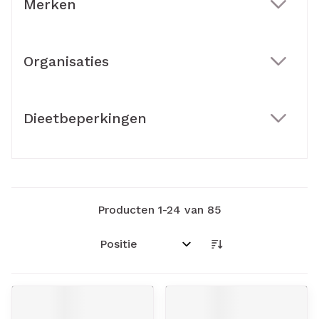
Merken
filter
Organisaties
filter
Dieetbeperkingen
filter
Producten
1
-
24
van
85
Sorteer op: