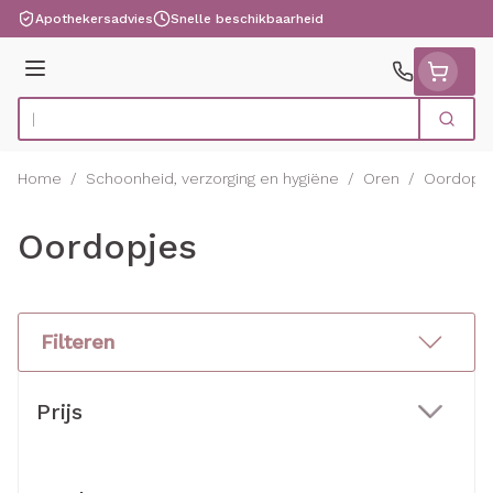
Ga naar de inhoud
Apothekersadvies
Snelle beschikbaarheid
Menu
Zoek
Product, merk, categorie...
Home
/
Schoonheid, verzorging en hygiëne
/
Oren
/
Oordopj
Oordopjes
Filteren
Doorgaan naar productlijst
Prijs
filter