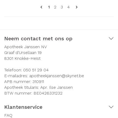
Pagina's
U lees momenteel pagina
Pagina
Pagina
Pagina
1
2
3
4
Neem contact met ons op
Apotheek Janssen NV
Graaf d'Ursellaan 19
8301
Knokke-Heist
Telefoon:
050 51 29 04
E-mailadres:
apotheekjanssen@
skynet.be
APB nummer:
310911
Apotheek titularis:
Apr. Ilse Janssen
BTW nummer:
BE0426331232
Klantenservice
FAQ