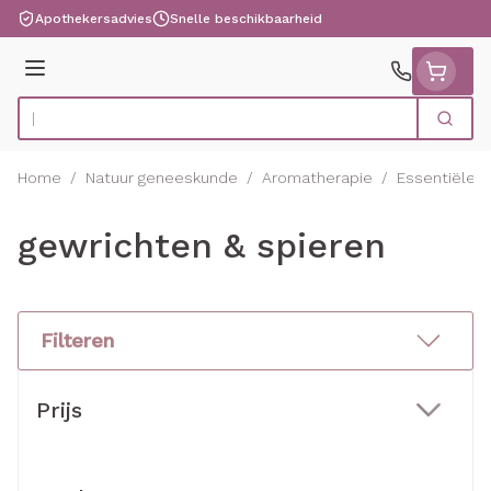
Ga naar de inhoud
Apothekersadvies
Snelle beschikbaarheid
Menu
Zoek
Product, merk, categorie...
Home
/
Natuur geneeskunde
/
Aromatherapie
/
Essentiële o
gewrichten & spieren
Filteren
Doorgaan naar productlijst
Prijs
filter