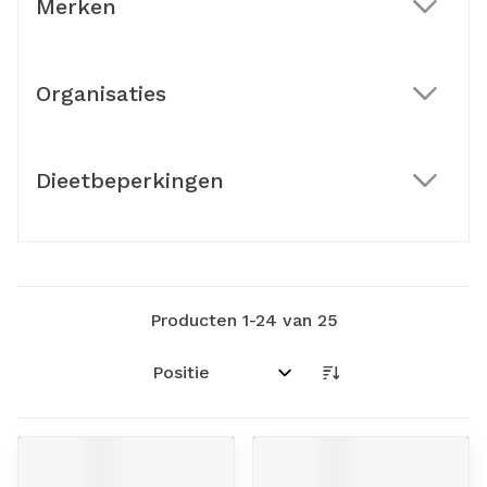
Merken
filter
Organisaties
filter
Dieetbeperkingen
filter
Producten
1
-
24
van
25
Sorteer op: