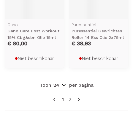
Gano
Puressentiel
Gano Care Post Workout
Puressentiel Gewrichten
15% Cbg&cbn Olie 15ml
Roller 14 Ess Olie 2x75ml
€ 80,00
€ 38,93
Niet beschikbaar
Niet beschikbaar
Toon
per pagina
Pagina's
U lees momenteel pagina
Pagina
1
2