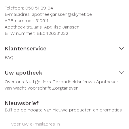
Telefoon:
050 51 29 04
E-mailadres:
apotheekjanssen@
skynet.be
APB nummer:
310911
Apotheek titularis:
Apr. Ilse Janssen
BTW nummer:
BE0426331232
Klantenservice
FAQ
Uw apotheek
Over ons
Nuttige links
Gezondheidsnieuws
Apotheker
van wacht
Voorschrift
Zorgtarieven
Nieuwsbrief
Blijf op de hoogte van nieuwe producten en promoties
E-mail adres