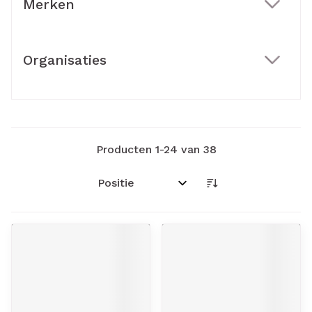
Merken
filter
Organisaties
filter
Producten
1
-
24
van
38
Sorteer op: