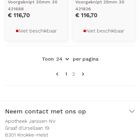
Voorgeknipt 30mm 30
Voorgeknipt 25mm 30
421688
421826
€ 116,70
€ 116,70
Niet beschikbaar
Niet beschikbaar
Toon
per pagina
Pagina's
U lees momenteel pagina
Pagina
1
2
Neem contact met ons op
Apotheek Janssen NV
Graaf d'Ursellaan 19
8301
Knokke-Heist