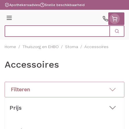
Ga naar de inhoud
Apothekersadvies
Snelle beschikbaarheid
Menu
Zoek
Product, merk, categorie...
Home
/
Thuiszorg en EHBO
/
Stoma
/
Accessoires
Accessoires
Filteren
Doorgaan naar productlijst
Prijs
filter